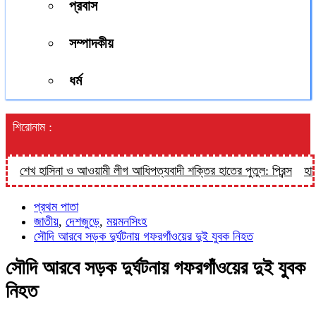
প্রবাস
সম্পাদকীয়
ধর্ম
শিরোনাম :
শেখ হাসিনা ও আওয়ামী লীগ আধিপত্যবাদী শক্তির হাতের পুতুল: প্রিন্স
হালুয়াঘ
প্রথম পাতা
জাতীয়
,
দেশজুড়ে
,
ময়মনসিংহ
সৌদি আরবে সড়ক দুর্ঘটনায় গফরগাঁওয়ের দুই যুবক নিহত
সৌদি আরবে সড়ক দুর্ঘটনায় গফরগাঁওয়ের দুই যুবক
নিহত