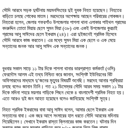
সৌদি আরবে সড়ক দুর্ঘটনায় ময়মনসিংহের দুই যুবক নিহত হয়েছেন। নিহতের
বাড়িতে চলছে শোকের মাতম। মরদেহের অপেক্ষায় আছেন পরিবারের লোকজন।
নিহতরা হলেন, জেলার গফরগাঁও উপজেলার পাগলা থানা এলাকার পাইথল গ্রামের
বদরুদ্দিন তোতা মিয়ার ছেলে সুমন মিয়া (৩৮) এবং একই উপজেলার কুরচাই
গ্রামের আবু সাঈদের ছেলে ইকরাম (২৪)। এরা দুইজনেই শ্রমিক হিসেবে
সৌদি আরবে কাজ করতেন। এর মধ্যে সুমন মিয়া এক ছেলে ও এক মেয়ে
সন্তানের জনক আর আবু সাঈদ এক সন্তানের জনক।
বুধবার সকাল সাড়ে ১১ টার দিকে পাগলা থানার ভারপ্রাপ্ত কর্মকর্তা (ওসি)
ফেরদৌস আলম এই তথ্য নিশ্চিত করে জানান, সংশ্লিষ্ট ইউনিয়নের বিট
অফিসারদের মাধ্যমে দু’জনের মৃত্যুর বিষয়টি শুনেছি। মরদেহ আনার প্রক্রিয়া
চলছে বলেও জানান তিনি। গত ২১ ডিসেম্বর সৌদি আরব সময় সকাল ১১ টার
দিকে মদিনা শহরে ময়লার গাড়িকে পিছন থেকে ৪ বাংলাদেশী শ্রমিক নিহত হয়।
এতে আরও দুই জন আহত হয়েছেন বলেও জানিয়েছে সংশ্লিষ্ট সুত্র।
নিহত শ্রমিক ইকরামের বাবা আবু সাঈদ বলেন, আমার ছেলে ইকরাম এক
সন্তানের বাবা। এক বছর আগে সংসারের হাল ধরতে সৌদি আরবের মদিনায়
গিয়েছিলেন। সেখানে ইকরাম রাস্তা ক্লিনারের কাজ করতেন। ঘটনার দিন
সকালে কাজ করে ময়লার গাড়িতে করে ৮/১০ জনকে নিয়ে নিজ বাসায়