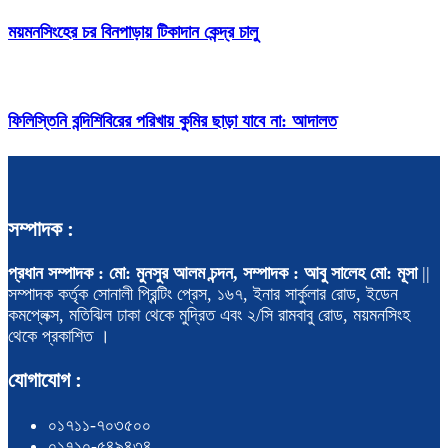
ময়মনসিংহের চর বিনপাড়ায় টিকাদান কেন্দ্র চালু
ফিলিস্তিনি বন্দিশিবিরের পরিখায় কুমির ছাড়া যাবে না: আদালত
সম্পাদক :
প্রধান সম্পাদক : মো: মুনসুর আলম চন্দন, সম্পাদক : আবু সালেহ মো: মূসা
||
সম্পাদক কর্তৃক সোনালী প্রিন্টিং প্রেস, ১৬৭, ইনার সার্কুলার রোড, ইডেন
কমপ্লেক্স, মতিঝিল ঢাকা থেকে মুদ্রিত এবং ২/সি রামবাবু রোড, ময়মনসিংহ
থেকে প্রকাশিত ।
যোগাযোগ :
০১৭১১-৭০৩৫০০
০১৭১০-৫৪৯৪৩৪