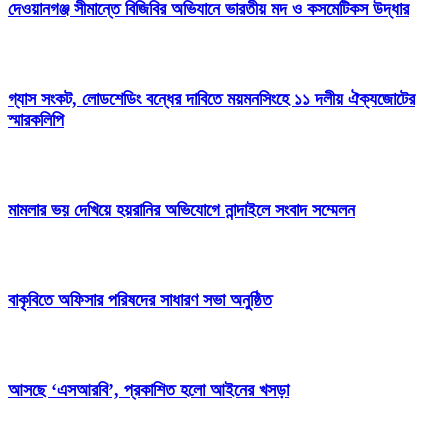
দেওয়ানগঞ্জ সীমান্তে বিজিবির অভিযানে ভারতীয় মদ ও কসমেটিকস উদ্ধার
গ্যাস সংকট, লোডশেডিং বন্ধের দাবিতে ময়মনসিংহে ১১ দলীয় ঐক্যজোটের
স্মারকলিপি
মামলার ভয় দেখিয়ে হয়রানির অভিযোগে নান্দাইলে সংবাদ সম্মেলন
বাকৃবিতে অফিসার পরিষদের সাধারণ সভা অনুষ্ঠিত
আসছে ‘এসআরবি’, প্রকাশিত হলো আইনের খসড়া