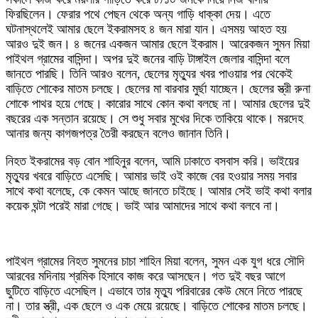
ফিরছিলেন। ফেরার পথে পেছন থেকে অন্য গাড়ি ধাক্কা দেয়। এতে
ঘটনাস্থলেই আমার ছেলে ইকরামসহ ৪ জন মারা যান। এসময় আহত হয়
আরও দুই জন। ৪ জনের একজন আমার ছেলে ইকরাম। আরেকজন সুমন মিয়া
পাইথল গ্রামের বাসিন্দা। অপর দুই জনের বাড়ি টাঙ্গাইল জেলার বাসিন্দা বলে
জানতে পারছি। তিনি আরও বলেন, ছেলের মৃত্যুর খবর পাওয়ার পর থেকেই
বাড়িতে শোকের মাতম চলছে। ছেলের মা বারবার মুর্ছা যাচ্ছেন। ছেলের স্ত্রী রুনা
শোকে পাথর হয়ে গেছে। কারোর সাথে কোন কথা বলছে না। আমার ছেলের দুই
বছরের এক সন্তান রয়েছে। সে শুধু সবার মুখের দিকে তাকিয়ে থাকে। মরদেহ
আনার জন্য কাগজপত্র তৈরী করছেন বলেও জানান তিনি।
নিহত ইকরামের বড় বোন শাহিনুর বলেন, আমি ঢাকাতে বসবাস করি। ভাইয়ের
মৃত্যুর খবরে বাড়িতে এসেছি। আমার ভাই ওই কাজে বের হওয়ার সময় সবার
সাথে কথা বলেছে, কে কেমন আছে জানতে চাইছে। আমার সেই ভাই কথা বলার
কয়েক ঘন্টা পরেই মারা গেছে। ভাই আর আমাদের সাথে কথা বলবে না।
পাইথল গ্রামের নিহত সুমনের চাচা শাহিন মিয়া বলেন, সুমন এক যুগ ধরে সৌদি
আরবের মদিনায় শ্রমিক হিসাবে কাজ করে আসছেন। গত দুই বছর আগে
ছুটিতে বাড়িতে এসেছিল। এভাবে তার মৃত্যু পরিবারের কেউ মেনে নিতে পারছে
না। তার স্ত্রী, এক ছেলে ও এক মেয়ে রয়েছে। বাড়িতে শোকের মাতম চলছে।