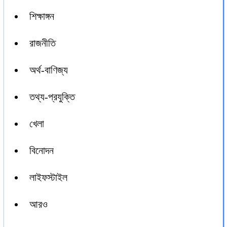
শিক্ষাঙ্গন
রাজনীতি
অর্থ-বাণিজ্য
তথ্য-প্রযুক্তি
খেলা
বিনোদন
লাইফস্টাইল
আরও