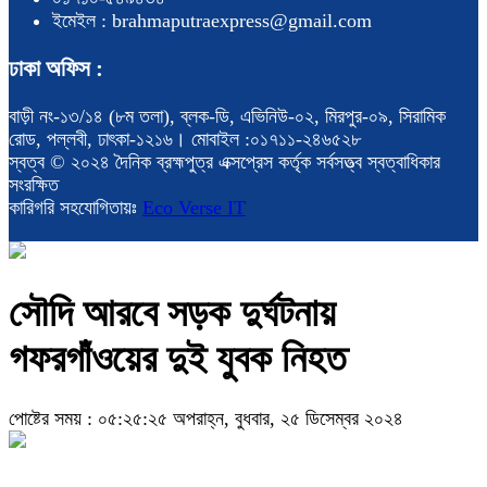
ইমেইল : brahmaputraexpress@gmail.com
ঢাকা অফিস :
বাড়ী নং-১৩/১৪ (৮ম তলা), ব্লক-ডি, এভিনিউ-০২, মিরপুর-০৯, সিরামিক
রোড, পল্লবী, ঢাৎকা-১২১৬। মোবাইল :০১৭১১-২৪৬৫২৮
স্বত্ব © ২০২৪ দৈনিক ব্রহ্মপুত্র এক্সপ্রেস কর্তৃক সর্বসত্ত্ব স্বত্বাধিকার
সংরক্ষিত
কারিগরি সহযোগিতায়ঃ
Eco Verse IT
সৌদি আরবে সড়ক দুর্ঘটনায়
গফরগাঁওয়ের দুই যুবক নিহত
পোষ্টের সময় : ০৫:২৫:২৫ অপরাহ্ন, বুধবার, ২৫ ডিসেম্বর ২০২৪