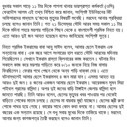
বুধবার সকাল সাড়ে ১১ টার দিকে পাগলা থানার ভারপ্রাপ্ত কর্মকর্তা (ওসি)
ফেরদৌস আলম এই তথ্য নিশ্চিত করে জানান, সংশ্লিষ্ট ইউনিয়নের বিট
অফিসারদের মাধ্যমে দু’জনের মৃত্যুর বিষয়টি শুনেছি। মরদেহ আনার প্রক্রিয়া
চলছে বলেও জানান তিনি। গত ২১ ডিসেম্বর সৌদি আরব সময় সকাল ১১ টার
দিকে মদিনা শহরে ময়লার গাড়িকে পিছন থেকে ৪ বাংলাদেশী শ্রমিক নিহত হয়।
এতে আরও দুই জন আহত হয়েছেন বলেও জানিয়েছে সংশ্লিষ্ট সুত্র।
নিহত শ্রমিক ইকরামের বাবা আবু সাঈদ বলেন, আমার ছেলে ইকরাম এক
সন্তানের বাবা। এক বছর আগে সংসারের হাল ধরতে সৌদি আরবের মদিনায়
গিয়েছিলেন। সেখানে ইকরাম রাস্তা ক্লিনারের কাজ করতেন। ঘটনার দিন
সকালে কাজ করে ময়লার গাড়িতে করে ৮/১০ জনকে নিয়ে নিজ বাসায়
ফিরছিলেন। ফেরার পথে পেছন থেকে অন্য গাড়ি ধাক্কা দেয়। এতে
ঘটনাস্থলেই আমার ছেলে ইকরামসহ ৪ জন মারা যান। এসময় আহত হয়
আরও দুই জন। ৪ জনের একজন আমার ছেলে ইকরাম। আরেকজন সুমন মিয়া
পাইথল গ্রামের বাসিন্দা। অপর দুই জনের বাড়ি টাঙ্গাইল জেলার বাসিন্দা বলে
জানতে পারছি। তিনি আরও বলেন, ছেলের মৃত্যুর খবর পাওয়ার পর থেকেই
বাড়িতে শোকের মাতম চলছে। ছেলের মা বারবার মুর্ছা যাচ্ছেন। ছেলের স্ত্রী রুনা
শোকে পাথর হয়ে গেছে। কারোর সাথে কোন কথা বলছে না। আমার ছেলের দুই
বছরের এক সন্তান রয়েছে। সে শুধু সবার মুখের দিকে তাকিয়ে থাকে। মরদেহ
আনার জন্য কাগজপত্র তৈরী করছেন বলেও জানান তিনি।