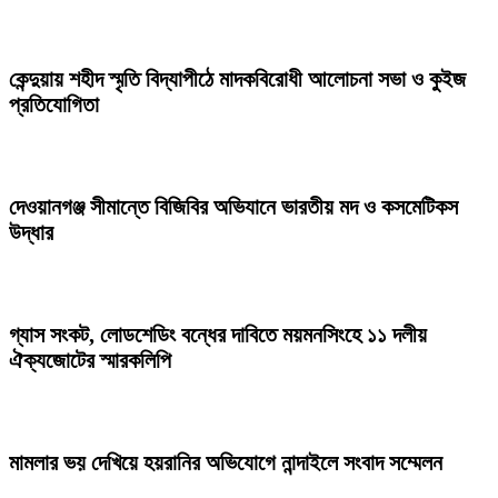
কেন্দুয়ায় শহীদ স্মৃতি বিদ্যাপীঠে মাদকবিরোধী আলোচনা সভা ও কুইজ
প্রতিযোগিতা
দেওয়ানগঞ্জ সীমান্তে বিজিবির অভিযানে ভারতীয় মদ ও কসমেটিকস
উদ্ধার
গ্যাস সংকট, লোডশেডিং বন্ধের দাবিতে ময়মনসিংহে ১১ দলীয়
ঐক্যজোটের স্মারকলিপি
মামলার ভয় দেখিয়ে হয়রানির অভিযোগে নান্দাইলে সংবাদ সম্মেলন