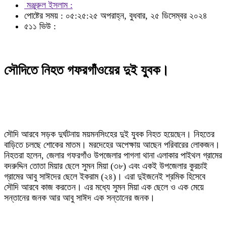
মঞ্জুরুল ইসলাম :
পোষ্টের সময় : ০৫:২৫:২৫ অপরাহ্ন, বুধবার, ২৫ ডিসেম্বর ২০২৪
৫১১ ভিউ :
সৌদিতে নিহত গফরগাঁওয়ের দুই যুবক।
সৌদি আরবে সড়ক দুর্ঘটনায় ময়মনসিংহের দুই যুবক নিহত হয়েছেন। নিহতের
বাড়িতে চলছে শোকের মাতম। মরদেহের অপেক্ষায় আছেন পরিবারের লোকজন।
নিহতরা হলেন, জেলার গফরগাঁও উপজেলার পাগলা থানা এলাকার পাইথল গ্রামের
বদরুদ্দিন তোতা মিয়ার ছেলে সুমন মিয়া (৩৮) এবং একই উপজেলার কুরচাই
গ্রামের আবু সাঈদের ছেলে ইকরাম (২৪)। এরা দুইজনেই শ্রমিক হিসেবে
সৌদি আরবে কাজ করতেন। এর মধ্যে সুমন মিয়া এক ছেলে ও এক মেয়ে
সন্তানের জনক আর আবু সাঈদ এক সন্তানের জনক।