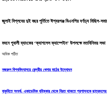
জুলাই বিপ্লবের দুই বছর পূর্তিতে ঈশ্বরগঞ্জ বিএনপির বর্ণাঢ্য মিছিল-সম
মদনে পূবালী ব্যাংকের ‘ক্যাশলেস ক্যাম্পেইন’ উপলক্ষে মতবিনিময় সভা
অধিক পঠিত
নজরুল বিশ্ববিদ্যালয়ে কেন্দ্রীয় খেলার মাঠের উদ্বোধন
বাকৃবিতে সংঘর্ষ: একাডেমিক বহিষ্কার থেকে বিরত থাকতে প্রশাসনকে ছাত্রদলের