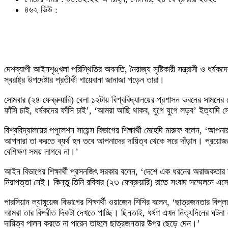
৪৬২ ভিউ :
দেশব্যাপী আইনশৃঙ্খলা পরিস্থিতির অবনতি, নৈরাজ্য সৃষ্টিকারী সন্ত্রাসী ও ধর্ষক
স্বরাষ্ট্র উপদেষ্টার প্রতীকী গায়েবানা জানাজা পড়েন তারা।
সোমবার (২৪ ফেব্রুয়ারি) বেলা ১২টায় বিশ্ববিদ্যালয়ের প্রশাসন ভবনের সামনের জোহ
ফাঁসি চাই, ধর্ষকদের ফাঁসি চাই’, ‘আমরা আছি থাকব, যুগে যুগে লড়ব’ ইত্যাদি 
বিশ্ববিদ্যালয়ের পপুলেশন সায়েন্স বিভাগের শিক্ষার্থী মেহেদি মারুফ বলেন,
আপনারা তা করতে ব্যর্থ হন তবে আপনাদের দায়িত্ব থেকে সরে দাঁড়ান। প্রয়
বেশিক্ষণ সময় লাগবে না।’
আইন বিভাগের শিক্ষার্থী প্রসনজিৎ সরকার বলেন, ‘দেশে এক ধরনের অরাজকতার স
নিরাপত্তা নেই। কিন্তু তিনি রবিবার (২৩ ফেব্রুয়ারি) রাতে সংবাদ সম্মেলনে এ
পারসিয়ান ল্যাঙ্গুয়েজ বিভাগের শিক্ষার্থী ওয়াজেদ শিশির বলেন, ‘ছাত্রজনতার ব
আমরা তার বিপরীত দিকটা দেখতে পাচ্ছি। ছিনতাই, ধর্ষণ এখন নিত্যদিনের ঘটনা হয়ে
দায়িত্ব পালন করতে না পারেন তাহলে ছাত্রজনতার উপর ছেড়ে দেন।’