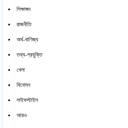
শিক্ষাঙ্গন
রাজনীতি
অর্থ-বাণিজ্য
তথ্য-প্রযুক্তি
খেলা
বিনোদন
লাইফস্টাইল
আরও