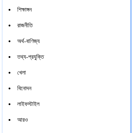
শিক্ষাঙ্গন
রাজনীতি
অর্থ-বাণিজ্য
তথ্য-প্রযুক্তি
খেলা
বিনোদন
লাইফস্টাইল
আরও