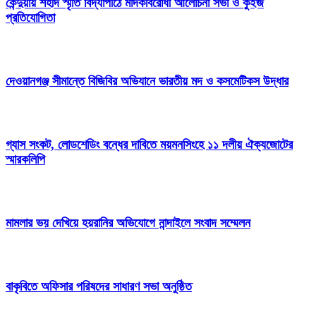
কেন্দুয়ায় শহীদ স্মৃতি বিদ্যাপীঠে মাদকবিরোধী আলোচনা সভা ও কুইজ
প্রতিযোগিতা
দেওয়ানগঞ্জ সীমান্তে বিজিবির অভিযানে ভারতীয় মদ ও কসমেটিকস উদ্ধার
গ্যাস সংকট, লোডশেডিং বন্ধের দাবিতে ময়মনসিংহে ১১ দলীয় ঐক্যজোটের
স্মারকলিপি
মামলার ভয় দেখিয়ে হয়রানির অভিযোগে নান্দাইলে সংবাদ সম্মেলন
বাকৃবিতে অফিসার পরিষদের সাধারণ সভা অনুষ্ঠিত