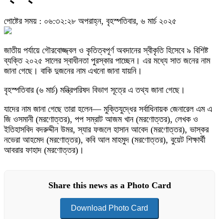
পোষ্টের সময় : ০৬:৩২:২৮ অপরাহ্ন, বৃহস্পতিবার, ৬ মার্চ ২০২৫
জাতীয় পর্যায়ে গৌরবোজ্জ্বল ও কৃতিত্বপূর্ণ অবদানের স্বীকৃতি হিসেবে ৯ বিশিষ্ট
ব্যক্তি ২০২৫ সালের স্বাধীনতা পুরস্কার পাচ্ছেন। এর মধ্যে সাত জনের নাম
জানা গেছে। বাকি দুজনের নাম এখনো জানা যায়নি।
বৃহস্পতিবার (৬ মার্চ) মন্ত্রিপরিষদ বিভাগ সূত্রে এ তথ্য জানা গেছে।
যাদের নাম জানা গেছে তারা হলেন— মুক্তিযুদ্ধের সর্বাধিনায়ক জেনারেল এম এ
জি ওসমানী (মরণোত্তর), পপ সম্রাট আজম খান (মরণোত্তর), লেখক ও
ইতিহাসবিদ বদরুদ্দীন উমর, স্যার ফজলে হাসান আবেদ (মরণোত্তর), ভাস্কর
নভেরা আহমেদ (মরণোত্তর), কবি আল মাহমুদ (মরণোত্তর), বুয়েট শিক্ষার্থী
আবরার ফাহাদ (মরণোত্তর)।
Share this news as a Photo Card
Download Photo Card