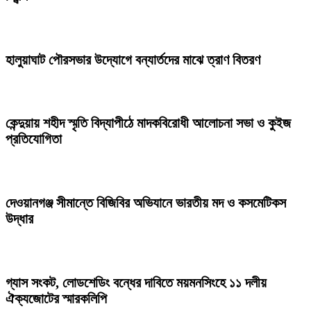
হালুয়াঘাট পৌরসভার উদ্যোগে বন্যার্তদের মাঝে ত্রাণ বিতরণ
কেন্দুয়ায় শহীদ স্মৃতি বিদ্যাপীঠে মাদকবিরোধী আলোচনা সভা ও কুইজ
প্রতিযোগিতা
দেওয়ানগঞ্জ সীমান্তে বিজিবির অভিযানে ভারতীয় মদ ও কসমেটিকস
উদ্ধার
গ্যাস সংকট, লোডশেডিং বন্ধের দাবিতে ময়মনসিংহে ১১ দলীয়
ঐক্যজোটের স্মারকলিপি