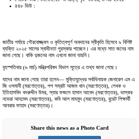
৪৪৮ ভিউ :
জাতীয় পর্যায়ে গৌরবোজ্জ্বল ও কৃতিত্বপূর্ণ অবদানের স্বীকৃতি হিসেবে ৯ বিশিষ্ট
ব্যক্তি ২০২৫ সালের স্বাধীনতা পুরস্কার পাচ্ছেন। এর মধ্যে সাত জনের নাম
জানা গেছে। বাকি দুজনের নাম এখনো জানা যায়নি।
বৃহস্পতিবার (৬ মার্চ) মন্ত্রিপরিষদ বিভাগ সূত্রে এ তথ্য জানা গেছে।
যাদের নাম জানা গেছে তারা হলেন— মুক্তিযুদ্ধের সর্বাধিনায়ক জেনারেল এম এ
জি ওসমানী (মরণোত্তর), পপ সম্রাট আজম খান (মরণোত্তর), লেখক ও
ইতিহাসবিদ বদরুদ্দীন উমর, স্যার ফজলে হাসান আবেদ (মরণোত্তর), ভাস্কর
নভেরা আহমেদ (মরণোত্তর), কবি আল মাহমুদ (মরণোত্তর), বুয়েট শিক্ষার্থী
আবরার ফাহাদ (মরণোত্তর)।
Share this news as a Photo Card