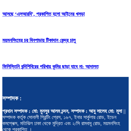
আসছে ‘এসআরবি’, প্রকাশিত হলো আইনের খসড়া
ময়মনসিংহের চর বিনপাড়ায় টিকাদান কেন্দ্র চালু
ফিলিস্তিনি বন্দিশিবিরের পরিখায় কুমির ছাড়া যাবে না: আদালত
সম্পাদক :
প্রধান সম্পাদক : মো: মুনসুর আলম চন্দন, সম্পাদক : আবু সালেহ মো: মূসা
||
সম্পাদক কর্তৃক সোনালী প্রিন্টিং প্রেস, ১৬৭, ইনার সার্কুলার রোড, ইডেন
কমপ্লেক্স, মতিঝিল ঢাকা থেকে মুদ্রিত এবং ২/সি রামবাবু রোড, ময়মনসিংহ
থেকে প্রকাশিত ।