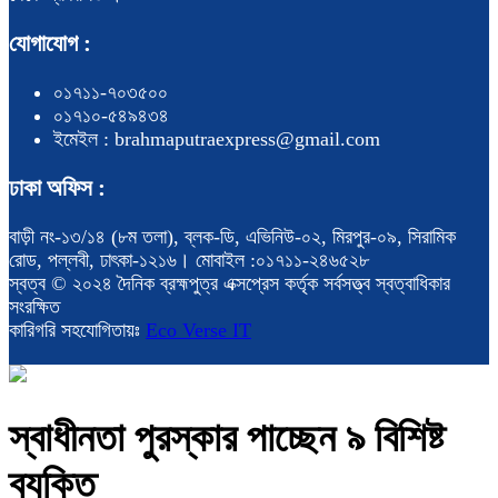
যোগাযোগ :
০১৭১১-৭০৩৫০০
০১৭১০-৫৪৯৪৩৪
ইমেইল : brahmaputraexpress@gmail.com
ঢাকা অফিস :
বাড়ী নং-১৩/১৪ (৮ম তলা), ব্লক-ডি, এভিনিউ-০২, মিরপুর-০৯, সিরামিক
রোড, পল্লবী, ঢাৎকা-১২১৬। মোবাইল :০১৭১১-২৪৬৫২৮
স্বত্ব © ২০২৪ দৈনিক ব্রহ্মপুত্র এক্সপ্রেস কর্তৃক সর্বসত্ত্ব স্বত্বাধিকার
সংরক্ষিত
কারিগরি সহযোগিতায়ঃ
Eco Verse IT
স্বাধীনতা পুরস্কার পাচ্ছেন ৯ বিশিষ্ট
ব্যক্তি