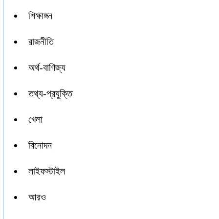
শিক্ষাঙ্গন
রাজনীতি
অর্থ-বাণিজ্য
তথ্য-প্রযুক্তি
খেলা
বিনোদন
লাইফস্টাইল
আরও