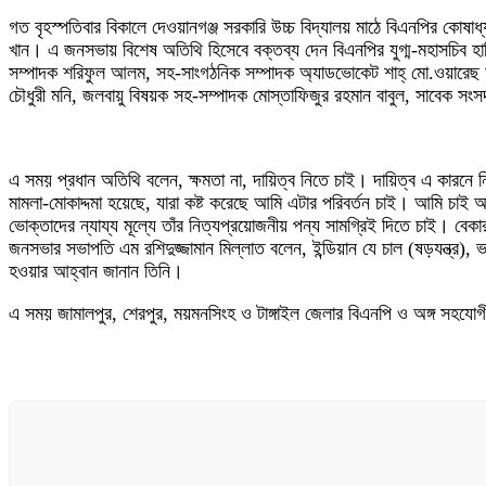
গত বৃহস্পতিবার বিকালে দেওয়ানগঞ্জ সরকারি উচ্চ বিদ্যালয় মাঠে বিএনপির কোষ
খান। এ জনসভায় বিশেষ অতিথি হিসেবে বক্তব্য দেন বিএনপির যুগ্ম-মহাসচিব হাবি
সম্পাদক শরিফুল আলম, সহ-সাংগঠনিক সম্পাদক অ্যাডভোকেট শাহ্ মো.ওয়ারেছ আলী 
চৌধুরী মনি, জলবায়ু বিষয়ক সহ-সম্পাদক মোস্তাফিজুর রহমান বাবুল, সাবেক সংসদ 
এ সময় প্রধান অতিথি বলেন, ক্ষমতা না, দায়িত্ব নিতে চাই। দায়িত্ব এ কারনে 
মামলা-মোকাদ্দমা হয়েছে, যারা কষ্ট করেছে আমি এটার পরিবর্তন চাই। আমি চাই আম
ভোক্তাদের ন্যায্য মূল্যে তাঁর নিত্যপ্রয়োজনীয় পন্য সামগ্রিই দিতে চাই। বে
জনসভার সভাপতি এম রশিদুজ্জামান মিল্লাত বলেন, ইন্ডিয়ান যে চাল (ষড়যন্ত্র),
হওয়ার আহ্বান জানান তিনি।
এ সময় জামালপুর, শেরপুর, ময়মনসিংহ ও টাঙ্গাইল জেলার বিএনপি ও অঙ্গ সহযোগী