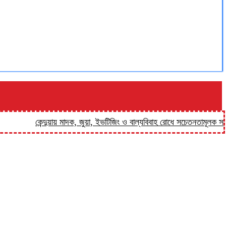
কেন্দুয়ায় মাদক, জুয়া, ইভটিজিং ও বাল্যবিবাহ রোধে সচেতনতামূলক সভা
ফুলপ