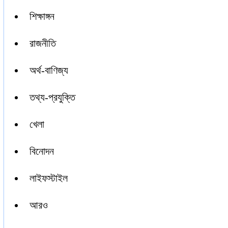
শিক্ষাঙ্গন
রাজনীতি
অর্থ-বাণিজ্য
তথ্য-প্রযুক্তি
খেলা
বিনোদন
লাইফস্টাইল
আরও