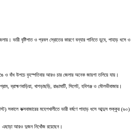
ায়। ভারী বৃষ্টিপাত ও প্রবল স্রোতের কারণে বন্যার পানিতে ডুবে, পাহাড় ধসে ও 
েঙে ও বাঁধ উপচে বৃহস্পতিবার আরও চার জেলার অনেক জায়গা তলিয়ে যায়।
্টগ্রাম, ব্রাহ্মণবাড়িয়া, খাগড়াছড়ি, রাঙামাটি, সিলেট, হবিগঞ্জ ও মৌলভীবাজার।
) সকালে কক্সবাজারের মহেশখালীতে ভারী বর্ষণে পাহাড় ধসে আব্দুস শুক্কুর (৬০
েছে। এছাড়া আরও দুজন নিখোঁজ রয়েছেন।