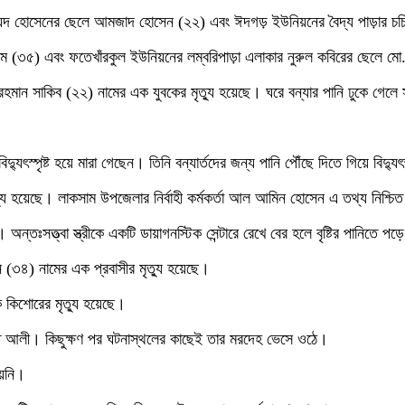
ার ছৈয়দ হোসেনের ছেলে আমজাদ হোসেন (২২) এবং ঈদগড় ইউনিয়নের বৈদ্য পাড়ার চ
ম (৩৫) এবং ফতেখাঁরকুল ইউনিয়নের লম্বরিপাড়া এলাকার নুরুল কবিরের ছেলে ম
য়াউর রহমান সাকিব (২২) নামের এক যুবকের মৃত্যু হয়েছে। ঘরে বন্যার পানি ঢুকে গে
্যুৎস্পৃষ্ট হয়ে মারা গেছেন। তিনি বন্যার্তদের জন্য পানি পৌঁছে দিতে গিয়ে বিদ্যুৎস
যু হয়েছে। লাকসাম উপজেলার নির্বাহী কর্মকর্তা আল আমিন হোসেন এ তথ্য নিশ্চ
। অন্তঃসত্ত্বা স্ত্রীকে একটি ডায়াগনস্টিক সেন্টারে রেখে বের হলে বৃষ্টির পানিত
ন (৩৪) নামের এক প্রবাসীর মৃত্যু হয়েছে।
 এক কিশোরের মৃত্যু হয়েছে।
ামত আলী। কিছুক্ষণ পর ঘটনাস্থলের কাছেই তার মরদেহ ভেসে ওঠে।
ায়নি।