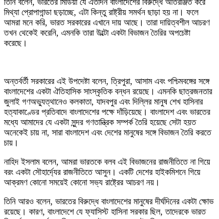
তিনি বলেন, ভারতের মিডিয়া যে এতদিন বাংলাদেশের বিরুদ্ধে অতিরঞ্জিত করে
মিথ্যা প্রোপাগান্ডা ছড়াচ্ছে, এটা কিন্তু রাষ্ট্রীয় সমর্থন ছাড়া হয় না। ফলে
আমরা মনে করি, ভারত সরকারের এখানে দায় আছে। তারা দায়িত্বশীল আচরণ
তখন থেকেই করেনি, এমনকি তারা উল্টো একটা বিভাজন তৈরির অপচেষ্টা
করেছে।
অন্তর্বর্তী সরকারের এই উপদেষ্টা বলেন, ত্রিপুরা, আসাম এবং পশ্চিমবঙ্গের সঙ্গে
বাংলাদেশের একটা ঐতিহাসিক সাংস্কৃতিক বন্ধন রয়েছে। এমনকি ছাত্রজনতার
জুলাই গণঅভ্যুত্থানেও কলকাতা, যাদবপুর এবং দিল্লির মানুষ শেখ হাসিনার
হত্যাকাণ্ডের প্রতিবাদে বাংলাদেশের পক্ষে দাঁড়িয়েছে। বাংলাদেশ এবং ভারতের
মধ্যে আমাদের যে একটা সুন্দর গণতান্ত্রিক সম্পর্ক তৈরি হয়েছে সেটা হয়ত
অনেকেই চায় না, সারা বাংলাদেশ এবং দেশের মানুষের সঙ্গে বিভাজন তৈরি করতে
চায়।
নাহিদ ইসলাম বলেন, আমরা ভারতকে বলব এই বিভাজনের রাজনীতিতে না গিয়ে
বরং একটা সৌহার্দ্যের রাজনীতিতে আসুন। একটি দেশের হাইকমিশনে গিয়ে
আক্রমণ কোনো সময়েই কোনো সভ্য রাষ্ট্রের আচরণ নয়।
তিনি আরও বলেন, ভারতের বিরুদ্ধে বাংলাদেশের মানুষের দীর্ঘদিনের একটা ক্ষোভ
রয়েছে। কারণ, বাংলাদেশে যে ফ্যাসিস্ট হাসিনা সরকার ছিল, তাদেরকে ভারত