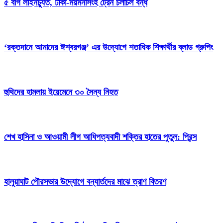
৫ বগি লাইনচ্যুত, ঢাকা-ময়মনসিংহ ট্রেন চলাচল বন্ধ
‘রক্তদানে আমাদের ঈশ্বরগঞ্জ’ এর উদ্যোগে শতাধিক শিক্ষার্থীর ব্লাড গ্রুপিং
হুথিদের হামলায় ইয়েমেনে ৩০ সৈন্য নিহত
শেখ হাসিনা ও আওয়ামী লীগ আধিপত্যবাদী শক্তির হাতের পুতুল: প্রিন্স
হালুয়াঘাট পৌরসভার উদ্যোগে বন্যার্তদের মাঝে ত্রাণ বিতরণ