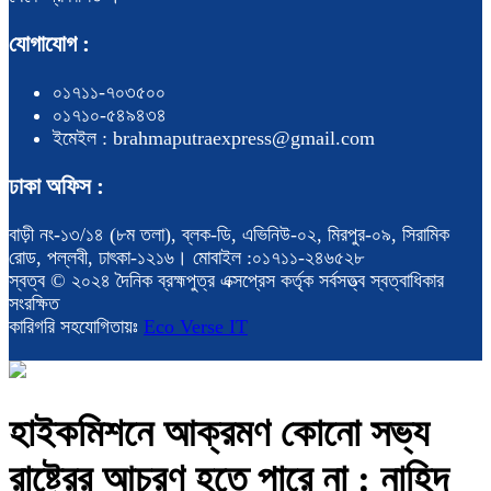
যোগাযোগ :
০১৭১১-৭০৩৫০০
০১৭১০-৫৪৯৪৩৪
ইমেইল : brahmaputraexpress@gmail.com
ঢাকা অফিস :
বাড়ী নং-১৩/১৪ (৮ম তলা), ব্লক-ডি, এভিনিউ-০২, মিরপুর-০৯, সিরামিক
রোড, পল্লবী, ঢাৎকা-১২১৬। মোবাইল :০১৭১১-২৪৬৫২৮
স্বত্ব © ২০২৪ দৈনিক ব্রহ্মপুত্র এক্সপ্রেস কর্তৃক সর্বসত্ত্ব স্বত্বাধিকার
সংরক্ষিত
কারিগরি সহযোগিতায়ঃ
Eco Verse IT
হাইকমিশনে আক্রমণ কোনো সভ্য
রাষ্ট্রের আচরণ হতে পারে না : নাহিদ