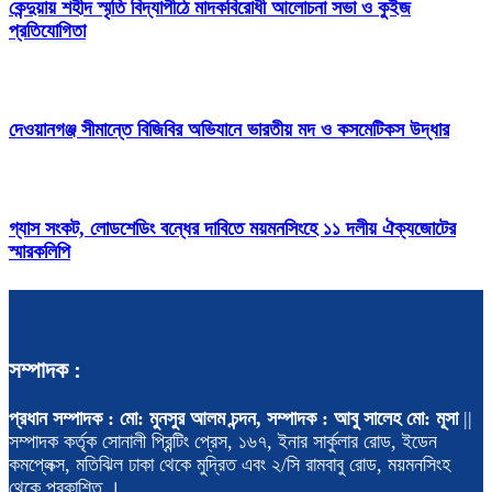
কেন্দুয়ায় শহীদ স্মৃতি বিদ্যাপীঠে মাদকবিরোধী আলোচনা সভা ও কুইজ
প্রতিযোগিতা
দেওয়ানগঞ্জ সীমান্তে বিজিবির অভিযানে ভারতীয় মদ ও কসমেটিকস উদ্ধার
গ্যাস সংকট, লোডশেডিং বন্ধের দাবিতে ময়মনসিংহে ১১ দলীয় ঐক্যজোটের
স্মারকলিপি
সম্পাদক :
প্রধান সম্পাদক : মো: মুনসুর আলম চন্দন, সম্পাদক : আবু সালেহ মো: মূসা
||
সম্পাদক কর্তৃক সোনালী প্রিন্টিং প্রেস, ১৬৭, ইনার সার্কুলার রোড, ইডেন
কমপ্লেক্স, মতিঝিল ঢাকা থেকে মুদ্রিত এবং ২/সি রামবাবু রোড, ময়মনসিংহ
থেকে প্রকাশিত ।