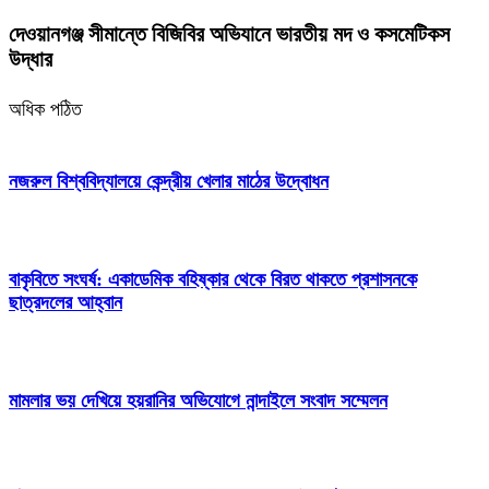
দেওয়ানগঞ্জ সীমান্তে বিজিবির অভিযানে ভারতীয় মদ ও কসমেটিকস
উদ্ধার
অধিক পঠিত
নজরুল বিশ্ববিদ্যালয়ে কেন্দ্রীয় খেলার মাঠের উদ্বোধন
বাকৃবিতে সংঘর্ষ: একাডেমিক বহিষ্কার থেকে বিরত থাকতে প্রশাসনকে
ছাত্রদলের আহ্বান
মামলার ভয় দেখিয়ে হয়রানির অভিযোগে নান্দাইলে সংবাদ সম্মেলন