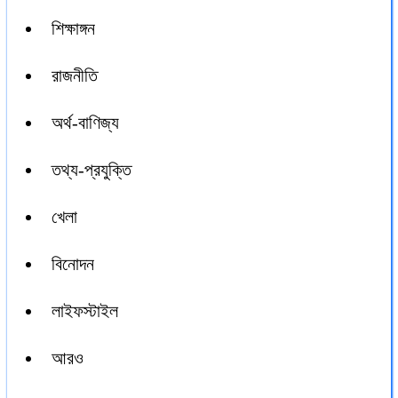
শিক্ষাঙ্গন
রাজনীতি
অর্থ-বাণিজ্য
তথ্য-প্রযুক্তি
খেলা
বিনোদন
লাইফস্টাইল
আরও