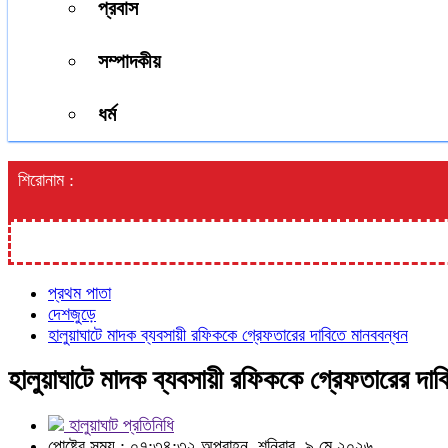
প্রবাস
সম্পাদকীয়
ধর্ম
শিরোনাম :
প্রথম পাতা
দেশজুড়ে
হালুয়াঘাটে মাদক ব্যবসায়ী রফিককে গ্রেফতারের দাবিতে মানববন্ধন
হালুয়াঘাটে মাদক ব্যবসায়ী রফিককে গ্রেফতারের দাব
হালুয়াঘাট প্রতিনিধি
পোষ্টের সময় : ০৭:৩৪:৩২ অপরাহ্ন, শনিবার, ৯ মে ২০২৬