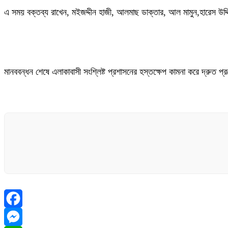
এ সময় বক্তব্য রাখেন, মইজদ্দীন হাজী, আলমাছ ডাক্তার, আল মামুন,হারেস উদ্দ
মানববন্ধন শেষে এলাকাবাসী সংশ্লিষ্ট প্রশাসনের হস্তক্ষেপ কামনা করে দ্রুত প
Facebook