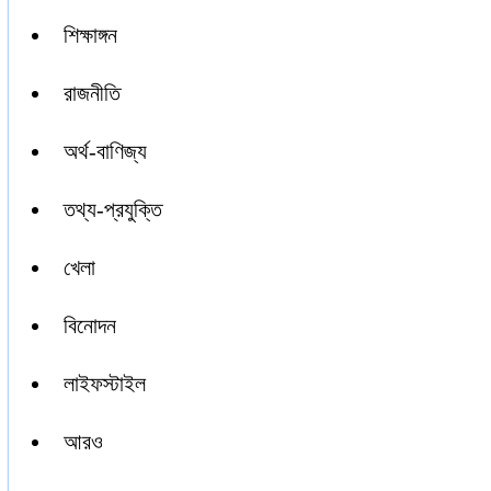
শিক্ষাঙ্গন
রাজনীতি
অর্থ-বাণিজ্য
তথ্য-প্রযুক্তি
খেলা
বিনোদন
লাইফস্টাইল
আরও