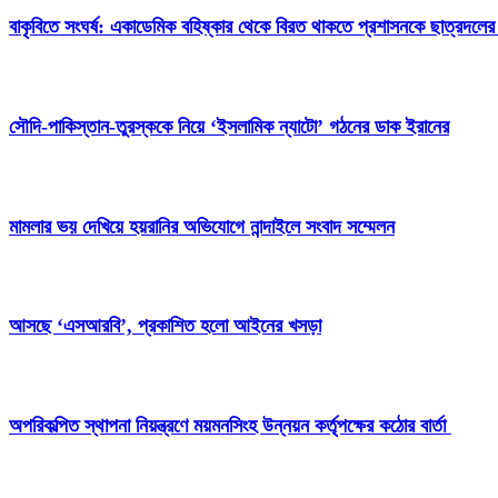
বাকৃবিতে সংঘর্ষ: একাডেমিক বহিষ্কার থেকে বিরত থাকতে প্রশাসনকে ছাত্রদলের
সৌদি-পাকিস্তান-তুরস্ককে নিয়ে ‘ইসলামিক ন্যাটো’ গঠনের ডাক ইরানের
মামলার ভয় দেখিয়ে হয়রানির অভিযোগে নান্দাইলে সংবাদ সম্মেলন
আসছে ‘এসআরবি’, প্রকাশিত হলো আইনের খসড়া
অপরিকল্পিত স্থাপনা নিয়ন্ত্রণে ময়মনসিংহ উন্নয়ন কর্তৃপক্ষের কঠোর বার্তা