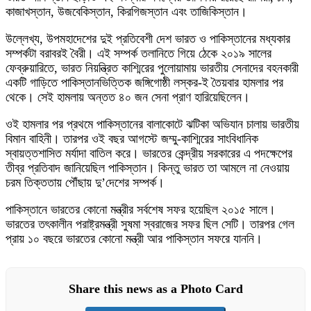
কাজাখস্তান, উজবেকিস্তান, কিরগিজস্তান এবং তাজিকিস্তান।
উল্লেখ্য, উপমহাদেশের দুই প্রতিবেশী দেশ ভারত ও পাকিস্তানের মধ্যকার
সম্পর্কটা বরাবরই বৈরী। এই সম্পর্ক তলানিতে গিয়ে ঠেকে ২০১৯ সালের
ফেব্রুয়ারিতে, ভারত নিয়ন্ত্রিত কাশ্মিরের পুলোয়ামায় ভারতীয় সেনাদের বহনকারী
একটি গাড়িতে পাকিস্তানভিত্তিক জঙ্গিগোষ্ঠী লস্কর-ই তৈয়বার হামলার পর
থেকে। সেই হামলায় অন্তত ৪০ জন সেনা প্রাণ হারিয়েছিলেন।
ওই হামলার পর প্রথমে পাকিস্তানের বালাকোটে ঝটিকা অভিযান চালায় ভারতীয়
বিমান বাহিনী। তারপর ওই বছর আগস্টে জম্মু-কাশ্মিরের সাংবিধানিক
স্বায়ত্তশাসিত মর্যাদা বাতিল করে। ভারতের কেন্দ্রীয় সরকারের এ পদক্ষেপের
তীব্র প্রতিবাদ জানিয়েছিল পাকিস্তান। কিন্তু ভারত তা আমলে না নেওয়ায়
চরম তিক্ততায় পৌঁছায় দু’দেশের সম্পর্ক।
পাকিস্তানে ভারতের কোনো মন্ত্রীর সর্বশেষ সফর হয়েছিল ২০১৫ সালে।
ভারতের তৎকালীন পরাষ্ট্রমন্ত্রী সুষমা স্বরাজের সফর ছিল সেটি। তারপর গেল
প্রায় ১০ বছরে ভারতের কোনো মন্ত্রী আর পাকিস্তান সফরে যাননি।
Share this news as a Photo Card