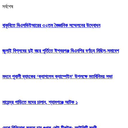
সর্বশেষ
বাকৃবিতে বিএসভিইআরের ৩২তম বৈজ্ঞানিক সম্মেলনের উদ্বোধন
জুলাই বিপ্লবের দুই বছর পূর্তিতে ঈশ্বরগঞ্জ বিএনপির বর্ণাঢ্য মিছিল-সমাবেশ
মদনে পূবালী ব্যাংকের ‘ক্যাশলেস ক্যাম্পেইন’ উপলক্ষে মতবিনিময় সভা
মাহেন্দ্র গাড়িতে মদের চালান, শ্যামগঞ্জে আটক ১