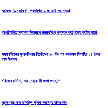
আসছে ‘এসআরবি’, প্রকাশিত হলো আইনের খসড়া
অপরিকল্পিত স্থাপনা নিয়ন্ত্রণে ময়মনসিংহ উন্নয়ন কর্তৃপক্ষের কঠোর বার্তা
ময়মনসিংহের ফুলবাড়িয়ায় নিখোঁজের ১০ দিন পর কাস্টমস সিপাহির ১৫ টুকরা
লাশ উদ্ধার
‘কিসের হাসিনা, তার চেহারা কী দেখা গেছে?’
ব্রহ্মপুত্র নদে ভাসছিল পুলিশ সদস্যের বাবার লাশ