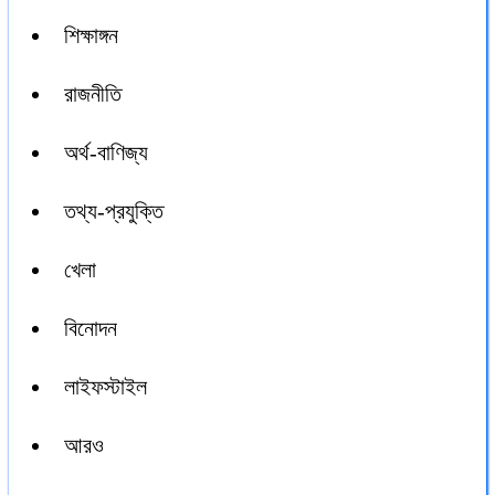
শিক্ষাঙ্গন
রাজনীতি
অর্থ-বাণিজ্য
তথ্য-প্রযুক্তি
খেলা
বিনোদন
লাইফস্টাইল
আরও