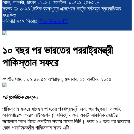
রোড, পল্লবী, ঢাৎকা-১২১৬। মোবাইল :০১৭১১-২৪৬৫২৮
স্বত্ব © ২০২৪ দৈনিক ব্রহ্মপুত্র এক্সপ্রেস কর্তৃক সর্বসত্ত্ব স্বত্বাধিকার
সংরক্ষিত
কারিগরি সহযোগিতায়ঃ
Eco Verse IT
১০ বছর পর ভারতের পররাষ্ট্রমন্ত্রী
পাকিস্তান সফরে
পোষ্টের সময় : ০২:৫৮:৪২ অপরাহ্ন, মঙ্গলবার, ১৫ অক্টোবর ২০২৪
আন্তর্জাতিক ডেস্ক :
পাকিস্তান সফরে যাচ্ছেন ভারতের পররাষ্ট্রমন্ত্রী এস. জয়শঙ্কর। সাংহাই
কোঅপারেশন অরগানাইজেশন (এসসিও) নামের একটি আঞ্চলিক জোটের
সম্মেলনে অংশ নিতে দেশটিতে সফরে যাবেন তিনি। প্রায় ১০ বছর পর ভারতের
কোন পররাষ্ট্রমন্ত্রীর পাকিস্তান সফর এটি।