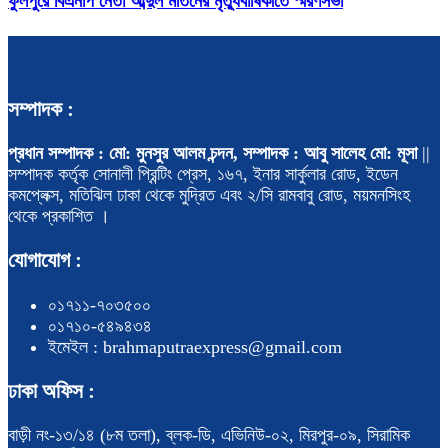
ফুলপুরে বিএনপি নেতা আব্দুল মতিনের মৃত্যুবার্ষিকীতে স্মরণসভা
সম্পাদক :
প্রধান সম্পাদক : মো: মুনসুর আলম চন্দন, সম্পাদক : আবু সালেহ মো: মূসা
||
সম্পাদক কর্তৃক সোনালী প্রিন্টিং প্রেস, ১৬৭, ইনার সার্কুলার রোড, ইডেন
কমপ্লেক্স, মতিঝিল ঢাকা থেকে মুদ্রিত এবং ২/সি রামবাবু রোড, ময়মনসিংহ
থেকে প্রকাশিত ।
যোগাযোগ :
০১৭১১-৭০৩৫০০
০১৭১০-৫৪৯৪৩৪
ইমেইল : brahmaputraexpress@gmail.com
ঢাকা অফিস :
বাড়ী নং-১৩/১৪ (৮ম তলা), ব্লক-ডি, এভিনিউ-০২, মিরপুর-০৯, সিরামিক