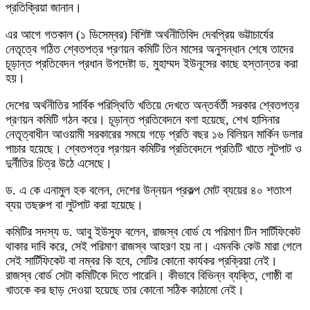
প্রতিক্রিয়া জানান।
এর আগে গতকাল (১ ডিসেম্বর) বিশিষ্ট অর্থনীতিবিদ দেবপ্রিয় ভট্টাচার্যের
নেতৃত্বে গঠিত শ্বেতপত্র প্রণয়ন কমিটি তিন মাসের অনুসন্ধান শেষে তাদের
চূড়ান্ত প্রতিবেদন প্রধান উপদেষ্টা ড. মুহাম্মদ ইউনূসের কাছে হস্তান্তর করা
হয়।
দেশের অর্থনীতির সার্বিক পরিস্থিতি খতিয়ে দেখতে অন্তর্বর্তী সরকার শ্বেতপত্র
প্রণয়ন কমিটি গঠন করে। চূড়ান্ত প্রতিবেদনে বলা হয়েছে, শেখ হাসিনার
নেতৃত্বাধীন আওয়ামী সরকারের সময়ে গড়ে প্রতি বছর ১৬ বিলিয়ন মার্কিন ডলার
পাচার হয়েছে। শ্বেতপত্র প্রণয়ন কমিটির প্রতিবেদনে প্রতিটি খাতে লুটপাট ও
দুর্নীতির চিত্র উঠে এসেছে।
ড. এ কে এনামুল হক বলেন, দেশের উন্নয়ন প্রকল্প মোট ব্যয়ের ৪০ শতাংশ
ব্যয় তছরুপ বা লুটপাট করা হয়েছে।
কমিটির সদস্য ড. আবু ইউসুফ বলেন, রাজস্ব বোর্ড যে পরিমাণ টিন সার্টিফিকেট
থাকার দাবি করে, সেই পরিমাণ রাজস্ব আহরণ হয় না। এমনকি কেউ মারা গেলে
সেই সার্টিফিকেট বা নম্বর কি হবে, সেটির কোনো কার্যকর প্রক্রিয়া নেই।
রাজস্ব বোর্ড সেটা কমিটিকে দিতে পারেনি। কীভাবে বিভিন্ন ব্যক্তি, গোষ্ঠী বা
খাতকে কর ছাড় দেওয়া হয়েছে তার কোনো সঠিক কাঠামো নেই।