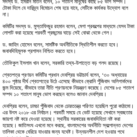
সদস্য ড. ইমরান মতিন বলেন, ১০ শতাংশ মানুষের কাছে ৮৫ ভাগ সম্পদ।
টোকা দিলে যে দারিদ্র্য বিমোচন শেষ হয়ে যাবে, সেটিকে কার্যকর উদ্যোগ বলে
না।
কমিটির সদস্য ড. মুস্তাফিজুর রহমান বলেন, মেগা প্রকল্পের মাধ্যমে যেসব টাকা
লোপাট করা হয়েছে পরবর্তী প্রজন্মের ঘাড়ে সেই বোঝা থেকে গেল।
ড. জাহিদ হোসেন বলেন, সামষ্টিক অর্থনীতিকে স্থিতিশীল করতে হবে।
জবাবদিহিমূলক প্রশাসন নিশ্চিত করতে হবে।
তৌফিকুল ইসলাম খান বলেন, সরকারি তথ্য-উপাত্তে বড় গলদ রয়েছে।
শ্বেতপত্র প্রণয়ন কমিটির প্রধান দেবপ্রিয় ভট্টাচার্য বলেন, ‘৩০ অধ্যায়ের
৪০০ পৃষ্ঠার দীর্ঘ শ্বেতপত্রে উঠে এসেছে কীভাবে ক্রোনি পুঁজিবাদ অলিগার্কদের
জন্ম দিয়েছে, কীভাবে তারা নীতি প্রণয়নকে নিয়ন্ত্রণ করেছে। দেশের ৮৫ শতাংশ
সম্পদ ১০ শতাংশ মানুষ ভোগ করছেন বলেও জানান দেবপ্রিয়।
দেবপ্রিয় বলেন, চামচা পুঁজিবাদ থেকে চোরতন্ত্রে পরিণত হয়েছিল পুরো কাঠামো।
এর উৎস ২০১৮ এর নির্বাচন। পরবর্তী সময়ে যে ভোট হয়েছে সেখানে স্বচ্ছতার
জায়গা নষ্ট করে দেওয়া হয়েছে। স্থানীয় সরকারের জবাবদিহিতা নষ্ট করা
হয়েছে। জাতিসংঘ এখনো মনে করছে, বাংলাদেশের অর্থনীতি স্বল্পোন্নত দেশের
তালিকা থেকে বেরিয়ে যাওয়ার জন্য যথেষ্ট। উন্নয়নশীল দেশ হওয়ার পথে