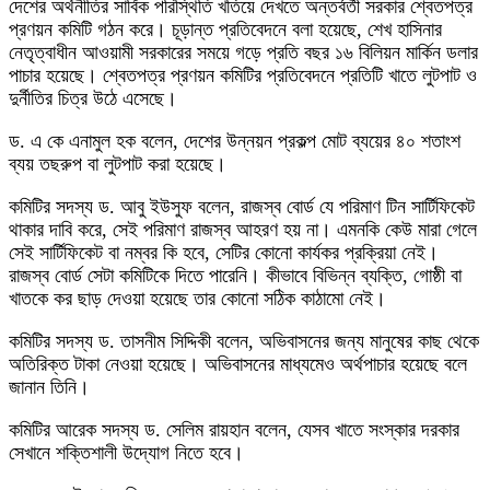
দেশের অর্থনীতির সার্বিক পরিস্থিতি খতিয়ে দেখতে অন্তর্বর্তী সরকার শ্বেতপত্র
প্রণয়ন কমিটি গঠন করে। চূড়ান্ত প্রতিবেদনে বলা হয়েছে, শেখ হাসিনার
নেতৃত্বাধীন আওয়ামী সরকারের সময়ে গড়ে প্রতি বছর ১৬ বিলিয়ন মার্কিন ডলার
পাচার হয়েছে। শ্বেতপত্র প্রণয়ন কমিটির প্রতিবেদনে প্রতিটি খাতে লুটপাট ও
দুর্নীতির চিত্র উঠে এসেছে।
ড. এ কে এনামুল হক বলেন, দেশের উন্নয়ন প্রকল্প মোট ব্যয়ের ৪০ শতাংশ
ব্যয় তছরুপ বা লুটপাট করা হয়েছে।
কমিটির সদস্য ড. আবু ইউসুফ বলেন, রাজস্ব বোর্ড যে পরিমাণ টিন সার্টিফিকেট
থাকার দাবি করে, সেই পরিমাণ রাজস্ব আহরণ হয় না। এমনকি কেউ মারা গেলে
সেই সার্টিফিকেট বা নম্বর কি হবে, সেটির কোনো কার্যকর প্রক্রিয়া নেই।
রাজস্ব বোর্ড সেটা কমিটিকে দিতে পারেনি। কীভাবে বিভিন্ন ব্যক্তি, গোষ্ঠী বা
খাতকে কর ছাড় দেওয়া হয়েছে তার কোনো সঠিক কাঠামো নেই।
কমিটির সদস্য ড. তাসনীম সিদ্দিকী বলেন, অভিবাসনের জন্য মানুষের কাছ থেকে
অতিরিক্ত টাকা নেওয়া হয়েছে। অভিবাসনের মাধ্যমেও অর্থপাচার হয়েছে বলে
জানান তিনি।
কমিটির আরেক সদস্য ড. সেলিম রায়হান বলেন, যেসব খাতে সংস্কার দরকার
সেখানে শক্তিশালী উদ্যোগ নিতে হবে।