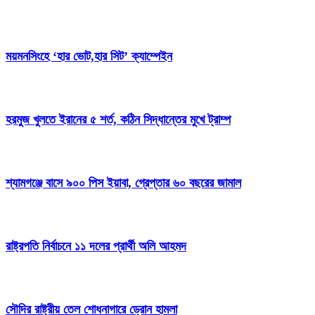
ময়মনসিংহে ‘হার ভোট,হার সিট’ ক্যাম্পেইন
হরমুজ খুলতে ইরানের ৫ শর্ত, কঠিন সিদ্ধান্তের মুখে ট্রাম্প
শ্যামগঞ্জে বাসে ৯০০ পিস ইয়াবা, গ্রেপ্তার ৬০ বছরের জামাল
রাষ্ট্রপতি নির্বাচনে ১১ দলের প্রার্থী অলি আহমদ
সৌদির রাষ্ট্রীয় তেল শোধনাগারে ড্রোন হামলা