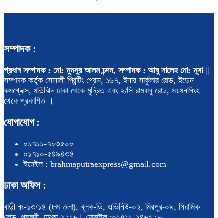
সম্পাদক :
প্রধান সম্পাদক : মো: মুনসুর আলম চন্দন, সম্পাদক : আবু সালেহ মো: মূসা
||
সম্পাদক কর্তৃক সোনালী প্রিন্টিং প্রেস, ১৬৭, ইনার সার্কুলার রোড, ইডেন
কমপ্লেক্স, মতিঝিল ঢাকা থেকে মুদ্রিত এবং ২/সি রামবাবু রোড, ময়মনসিংহ
থেকে প্রকাশিত ।
যোগাযোগ :
০১৭১১-৭০৩৫০০
০১৭১০-৫৪৯৪৩৪
ইমেইল : brahmaputraexpress@gmail.com
ঢাকা অফিস :
বাড়ী নং-১৩/১৪ (৮ম তলা), ব্লক-ডি, এভিনিউ-০২, মিরপুর-০৯, সিরামিক
রোড, পল্লবী, ঢাৎকা-১২১৬। মোবাইল :০১৭১১-২৪৬৫২৮