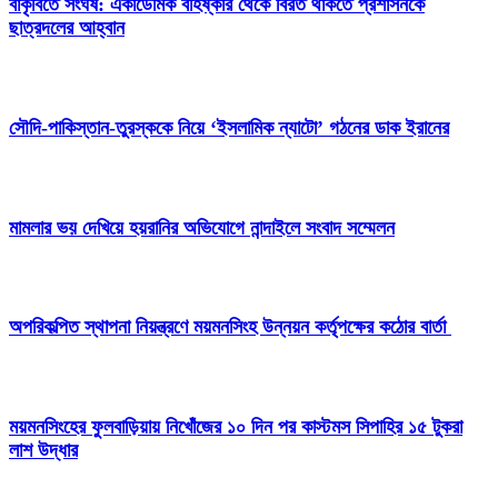
বাকৃবিতে সংঘর্ষ: একাডেমিক বহিষ্কার থেকে বিরত থাকতে প্রশাসনকে
ছাত্রদলের আহ্বান
সৌদি-পাকিস্তান-তুরস্ককে নিয়ে ‘ইসলামিক ন্যাটো’ গঠনের ডাক ইরানের
মামলার ভয় দেখিয়ে হয়রানির অভিযোগে নান্দাইলে সংবাদ সম্মেলন
অপরিকল্পিত স্থাপনা নিয়ন্ত্রণে ময়মনসিংহ উন্নয়ন কর্তৃপক্ষের কঠোর বার্তা
ময়মনসিংহের ফুলবাড়িয়ায় নিখোঁজের ১০ দিন পর কাস্টমস সিপাহির ১৫ টুকরা
লাশ উদ্ধার