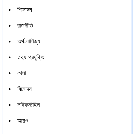
শিক্ষাঙ্গন
রাজনীতি
অর্থ-বাণিজ্য
তথ্য-প্রযুক্তি
খেলা
বিনোদন
লাইফস্টাইল
আরও