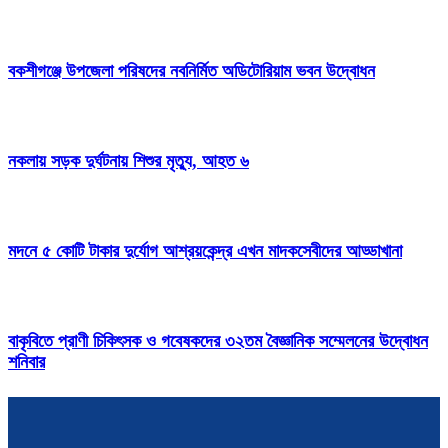
বকশীগঞ্জে উপজেলা পরিষদের নবনির্মিত অডিটোরিয়াম ভবন উদ্বোধন
নকলায় সড়ক দুর্ঘটনায় শিশুর মৃত্যু, আহত ৬
মদনে ৫ কোটি টাকার দুর্যোগ আশ্রয়কেন্দ্র এখন মাদকসেবীদের আড্ডাখানা
বাকৃবিতে প্রাণী চিকিৎসক ও গবেষকদের ৩২তম বৈজ্ঞানিক সম্মেলনের উদ্বোধন
শনিবার