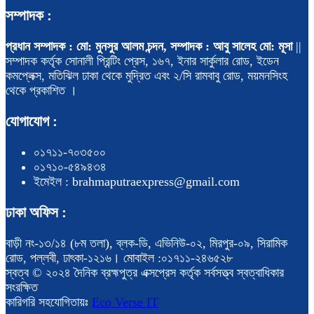
সম্পাদক :
প্রধান সম্পাদক : মো: মুনসুর আলম চন্দন, সম্পাদক : আবু সালেহ মো: মূসা
||
সম্পাদক কর্তৃক সোনালী প্রিন্টিং প্রেস, ১৬৭, ইনার সার্কুলার রোড, ইডেন
কমপ্লেক্স, মতিঝিল ঢাকা থেকে মুদ্রিত এবং ২/সি রামবাবু রোড, ময়মনসিংহ
থেকে প্রকাশিত ।
যোগাযোগ :
০১৭১১-৭০৩৫০০
০১৭১০-৫৪৯৪৩৪
ইমেইল : brahmaputraexpress@gmail.com
ঢাকা অফিস :
বাড়ী নং-১৩/১৪ (৮ম তলা), ব্লক-ডি, এভিনিউ-০২, মিরপুর-০৯, সিরামিক
রোড, পল্লবী, ঢাৎকা-১২১৬। মোবাইল :০১৭১১-২৪৬৫২৮
স্বত্ব © ২০২৪ দৈনিক ব্রহ্মপুত্র এক্সপ্রেস কর্তৃক সর্বসত্ত্ব স্বত্বাধিকার
সংরক্ষিত
কারিগরি সহযোগিতায়ঃ
Eco Verse IT