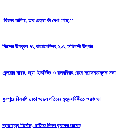
‘কিসের হাসিনা, তার চেহারা কী দেখা গেছে?’
গ্রিসের উপকূলে ৭২ বাংলাদেশিসহ ২০২ অভিবাসী উদ্ধার
কেন্দুয়ায় মাদক, জুয়া, ইভটিজিং ও বাল্যবিবাহ রোধে সচেতনতামূলক সভা
ফুলপুরে বিএনপি নেতা আব্দুল মতিনের মৃত্যুবার্ষিকীতে স্মরণসভা
ব্রহ্মপুত্রে নিখোঁজ, ভাটিতে মিলল কৃষকের মরদেহ