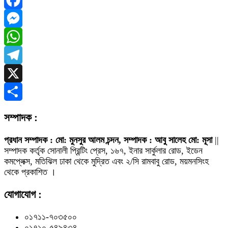
Facebook
Messenger
WhatsApp
Telegram
X
Share
সম্পাদক :
প্রধান সম্পাদক : মো: মুনসুর আলম চন্দন, সম্পাদক : আবু সালেহ মো: মূসা
||
সম্পাদক কর্তৃক সোনালী প্রিন্টিং প্রেস, ১৬৭, ইনার সার্কুলার রোড, ইডেন
কমপ্লেক্স, মতিঝিল ঢাকা থেকে মুদ্রিত এবং ২/সি রামবাবু রোড, ময়মনসিংহ
থেকে প্রকাশিত ।
যোগাযোগ :
০১৭১১-৭০৩৫০০
০১৭১০-৫৪৯৪৩৪