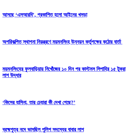
আসছে ‘এসআরবি’, প্রকাশিত হলো আইনের খসড়া
অপরিকল্পিত স্থাপনা নিয়ন্ত্রণে ময়মনসিংহ উন্নয়ন কর্তৃপক্ষের কঠোর বার্তা
ময়মনসিংহের ফুলবাড়িয়ায় নিখোঁজের ১০ দিন পর কাস্টমস সিপাহির ১৫ টুকরা
লাশ উদ্ধার
‘কিসের হাসিনা, তার চেহারা কী দেখা গেছে?’
ব্রহ্মপুত্র নদে ভাসছিল পুলিশ সদস্যের বাবার লাশ