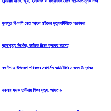
কেন্দুয়ায় মাদক, জুয়া, ইভটিজিং ও বাল্যবিবাহ রোধে সচেতনতামূলক সভা
ফুলপুরে বিএনপি নেতা আব্দুল মতিনের মৃত্যুবার্ষিকীতে স্মরণসভা
ব্রহ্মপুত্রে নিখোঁজ, ভাটিতে মিলল কৃষকের মরদেহ
বকশীগঞ্জে উপজেলা পরিষদের নবনির্মিত অডিটোরিয়াম ভবন উদ্বোধন
নকলায় সড়ক দুর্ঘটনায় শিশুর মৃত্যু, আহত ৬