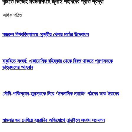
বৃষ্টিতে ভিজেই ময়মনসিংহে জুলাই শহীদদের প্রতি শ্রদ্ধা
অধিক পঠিত
নজরুল বিশ্ববিদ্যালয়ে কেন্দ্রীয় খেলার মাঠের উদ্বোধন
বাকৃবিতে সংঘর্ষ: একাডেমিক বহিষ্কার থেকে বিরত থাকতে প্রশাসনকে
ছাত্রদলের আহ্বান
সৌদি-পাকিস্তান-তুরস্ককে নিয়ে ‘ইসলামিক ন্যাটো’ গঠনের ডাক ইরানের
মামলার ভয় দেখিয়ে হয়রানির অভিযোগে নান্দাইলে সংবাদ সম্মেলন