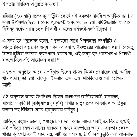
ইফতার মাহফিল অনুষ্ঠিত হয়েছে।
রবিবার (২৩ মার্চ) হলের ব্যাডমিন্টন কোর্টে ওই ইফতার মাহফিল অনুষ্ঠিত হয়। এ
সময় উপস্থিত ছিলেন হলের প্রভোস্ট অধ্যাপক ড. মো. বদিউজ্জামান খানসহ
বিভিন্ন বর্ষের প্রায় ১৫০ শিক্ষার্থী ও হলের কর্মকর্তা-কর্মচারীবৃন্দরা ।
এ সময় হল প্রভোস্ট বলেন, “ছাত্রদের সাথে শিক্ষকদের সম্প্রীতি ও
আন্তরিকতা বাড়ানোর জন্য একসাথে বসা ও ইফতারের আয়োজন করা। যেহেতু
ঈদের ছুটিতে অনেকে ক্যাম্পাসে থাকবে না, এই জন্য হল প্রসাশন ও শিক্ষার্থী
সকলে মিলে এই আয়োজন করা।”
এছাড়াও অনুষ্ঠানে আরো উপস্থিত ছিলেন হাউজ টিউটর জেনারেল মো. আরিফ
খান পাঠান, ডা. মো. রফিকুল ইসলাম, এস. এম. শাহরিয়ার ও মো. হোসেন
আলী।
ওই অনুষ্ঠানে আরো উপস্থিত ছিলেন বাংলা‌দেশ জাতীয়তাবাদী ছাত্রদল,
বাংলা‌দেশ কৃ‌ষি বিশ্ব‌বিদ‌্যালয় (বাকৃ‌বি) শাখার ছাত্রদ‌লের আহ্বায়ক আ‌তিকুর
রহমান সহ বিভিন্ন হলের ছাত্রদলের কর্মীবৃন্দ।
আতিকুর রহমান জানান, “শাহজালাল হলে আজ আমরা সবাই একত্রিত হয়েছি
এই পবিত্র রমজান মাসের বরকতময় সময়ে ইফতারের জন্য। ইফতার কেবল
খাবার গ্রহণের একটি সময় নয়, এটি হলো সংযম, ধৈর্য, সহানুভূতি এবং আল্লাহর