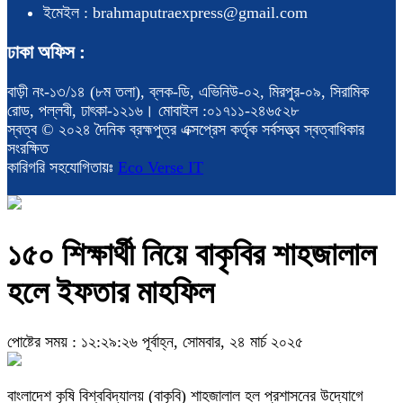
ইমেইল : brahmaputraexpress@gmail.com
ঢাকা অফিস :
বাড়ী নং-১৩/১৪ (৮ম তলা), ব্লক-ডি, এভিনিউ-০২, মিরপুর-০৯, সিরামিক
রোড, পল্লবী, ঢাৎকা-১২১৬। মোবাইল :০১৭১১-২৪৬৫২৮
স্বত্ব © ২০২৪ দৈনিক ব্রহ্মপুত্র এক্সপ্রেস কর্তৃক সর্বসত্ত্ব স্বত্বাধিকার
সংরক্ষিত
কারিগরি সহযোগিতায়ঃ
Eco Verse IT
১৫০ শিক্ষার্থী নিয়ে বাকৃবির শাহজালাল
হলে ইফতার মাহফিল
পোষ্টের সময় : ১২:২৯:২৬ পূর্বাহ্ন, সোমবার, ২৪ মার্চ ২০২৫
বাংলাদেশ কৃষি বিশ্ববিদ্যালয় (বাকৃবি) শাহজালাল হল প্রশাসনের উদ্যোগে