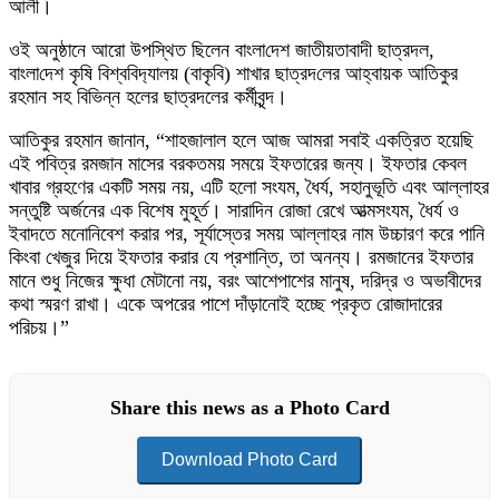
আলী।
ওই অনুষ্ঠানে আরো উপস্থিত ছিলেন বাংলা‌দেশ জাতীয়তাবাদী ছাত্রদল,
বাংলা‌দেশ কৃ‌ষি বিশ্ব‌বিদ‌্যালয় (বাকৃ‌বি) শাখার ছাত্রদ‌লের আহ্বায়ক আ‌তিকুর
রহমান সহ বিভিন্ন হলের ছাত্রদলের কর্মীবৃন্দ।
আতিকুর রহমান জানান, “শাহজালাল হলে আজ আমরা সবাই একত্রিত হয়েছি
এই পবিত্র রমজান মাসের বরকতময় সময়ে ইফতারের জন্য। ইফতার কেবল
খাবার গ্রহণের একটি সময় নয়, এটি হলো সংযম, ধৈর্য, সহানুভূতি এবং আল্লাহর
সন্তুষ্টি অর্জনের এক বিশেষ মুহূর্ত। সারাদিন রোজা রেখে আত্মসংযম, ধৈর্য ও
ইবাদতে মনোনিবেশ করার পর, সূর্যাস্তের সময় আল্লাহর নাম উচ্চারণ করে পানি
কিংবা খেজুর দিয়ে ইফতার করার যে প্রশান্তি, তা অনন্য। রমজানের ইফতার
মানে শুধু নিজের ক্ষুধা মেটানো নয়, বরং আশেপাশের মানুষ, দরিদ্র ও অভাবীদের
কথা স্মরণ রাখা। একে অপরের পাশে দাঁড়ানোই হচ্ছে প্রকৃত রোজাদারের
পরিচয়।”
Share this news as a Photo Card
Download Photo Card