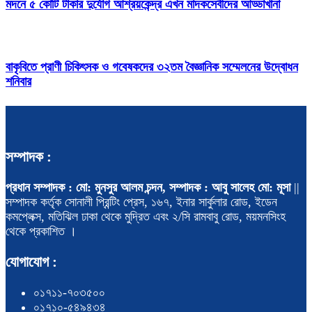
মদনে ৫ কোটি টাকার দুর্যোগ আশ্রয়কেন্দ্র এখন মাদকসেবীদের আড্ডাখানা
বাকৃবিতে প্রাণী চিকিৎসক ও গবেষকদের ৩২তম বৈজ্ঞানিক সম্মেলনের উদ্বোধন
শনিবার
সম্পাদক :
প্রধান সম্পাদক : মো: মুনসুর আলম চন্দন, সম্পাদক : আবু সালেহ মো: মূসা
||
সম্পাদক কর্তৃক সোনালী প্রিন্টিং প্রেস, ১৬৭, ইনার সার্কুলার রোড, ইডেন
কমপ্লেক্স, মতিঝিল ঢাকা থেকে মুদ্রিত এবং ২/সি রামবাবু রোড, ময়মনসিংহ
থেকে প্রকাশিত ।
যোগাযোগ :
০১৭১১-৭০৩৫০০
০১৭১০-৫৪৯৪৩৪