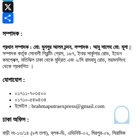
Telegram
X
Share
সম্পাদক :
প্রধান সম্পাদক : মো: মুনসুর আলম চন্দন, সম্পাদক : আবু সালেহ মো: মূসা
||
সম্পাদক কর্তৃক সোনালী প্রিন্টিং প্রেস, ১৬৭, ইনার সার্কুলার রোড, ইডেন
কমপ্লেক্স, মতিঝিল ঢাকা থেকে মুদ্রিত এবং ২/সি রামবাবু রোড, ময়মনসিংহ
থেকে প্রকাশিত ।
যোগাযোগ :
০১৭১১-৭০৩৫০০
০১৭১০-৫৪৯৪৩৪
ইমেইল : brahmaputraexpress@gmail.com
ঢাকা অফিস :
বাড়ী নং-১৩/১৪ (৮ম তলা), ব্লক-ডি, এভিনিউ-০২, মিরপুর-০৯, সিরামিক