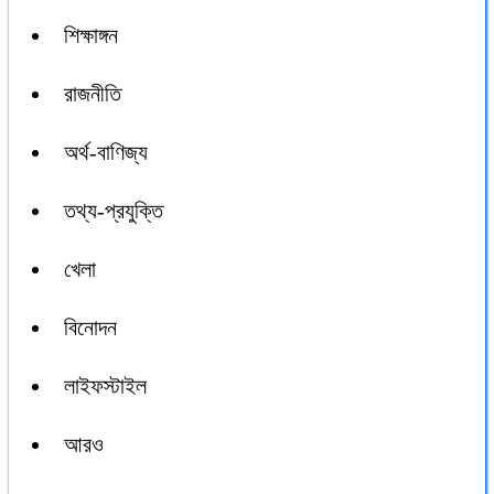
শিক্ষাঙ্গন
রাজনীতি
অর্থ-বাণিজ্য
তথ্য-প্রযুক্তি
খেলা
বিনোদন
লাইফস্টাইল
আরও