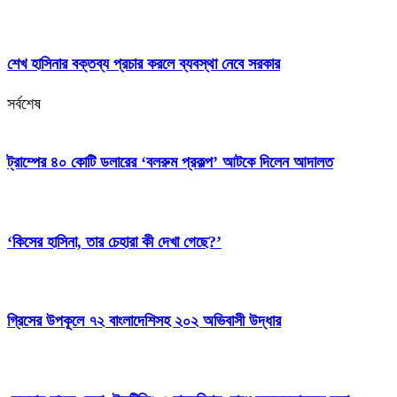
শেখ হাসিনার বক্তব্য প্রচার করলে ব্যবস্থা নেবে সরকার
সর্বশেষ
ট্রাম্পের ৪০ কোটি ডলারের ‘বলরুম প্রকল্প’ আটকে দিলেন আদালত
‘কিসের হাসিনা, তার চেহারা কী দেখা গেছে?’
গ্রিসের উপকূলে ৭২ বাংলাদেশিসহ ২০২ অভিবাসী উদ্ধার