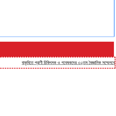
বাকৃবিতে প্রাণী চিকিৎসক ও গবেষকদের ৩২তম বৈজ্ঞানিক সম্মেলনের উদ্বো