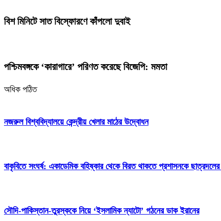
বিশ মিনিটে সাত বিস্ফোরণে কাঁপলো দুবাই
পশ্চিমবঙ্গকে ‘কারাগারে’ পরিণত করেছে বিজেপি: মমতা
অধিক পঠিত
নজরুল বিশ্ববিদ্যালয়ে কেন্দ্রীয় খেলার মাঠের উদ্বোধন
বাকৃবিতে সংঘর্ষ: একাডেমিক বহিষ্কার থেকে বিরত থাকতে প্রশাসনকে ছাত্রদলের
সৌদি-পাকিস্তান-তুরস্ককে নিয়ে ‘ইসলামিক ন্যাটো’ গঠনের ডাক ইরানের