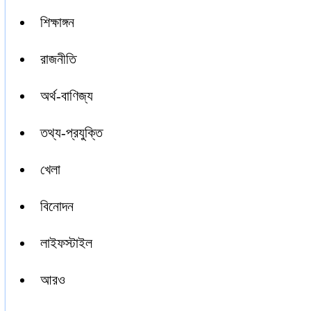
শিক্ষাঙ্গন
রাজনীতি
অর্থ-বাণিজ্য
তথ্য-প্রযুক্তি
খেলা
বিনোদন
লাইফস্টাইল
আরও