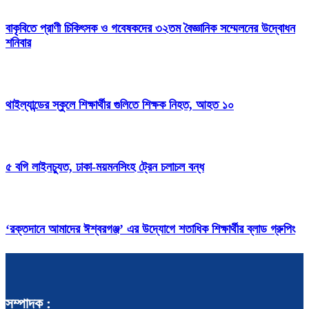
বাকৃবিতে প্রাণী চিকিৎসক ও গবেষকদের ৩২তম বৈজ্ঞানিক সম্মেলনের উদ্বোধন
শনিবার
থাইল্যান্ডের স্কুলে শিক্ষার্থীর গুলিতে শিক্ষক নিহত, আহত ১০
৫ বগি লাইনচ্যুত, ঢাকা-ময়মনসিংহ ট্রেন চলাচল বন্ধ
‘রক্তদানে আমাদের ঈশ্বরগঞ্জ’ এর উদ্যোগে শতাধিক শিক্ষার্থীর ব্লাড গ্রুপিং
সম্পাদক :