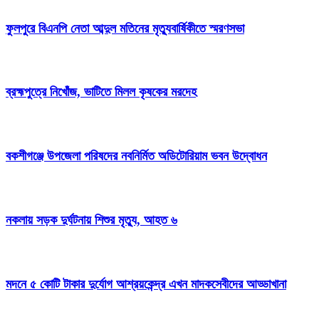
ফুলপুরে বিএনপি নেতা আব্দুল মতিনের মৃত্যুবার্ষিকীতে স্মরণসভা
ব্রহ্মপুত্রে নিখোঁজ, ভাটিতে মিলল কৃষকের মরদেহ
বকশীগঞ্জে উপজেলা পরিষদের নবনির্মিত অডিটোরিয়াম ভবন উদ্বোধন
নকলায় সড়ক দুর্ঘটনায় শিশুর মৃত্যু, আহত ৬
মদনে ৫ কোটি টাকার দুর্যোগ আশ্রয়কেন্দ্র এখন মাদকসেবীদের আড্ডাখানা