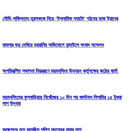
সৌদি-পাকিস্তান-তুরস্ককে নিয়ে ‘ইসলামিক ন্যাটো’ গঠনের ডাক ইরানের
মামলার ভয় দেখিয়ে হয়রানির অভিযোগে নান্দাইলে সংবাদ সম্মেলন
অপরিকল্পিত স্থাপনা নিয়ন্ত্রণে ময়মনসিংহ উন্নয়ন কর্তৃপক্ষের কঠোর বার্তা
ময়মনসিংহের ফুলবাড়িয়ায় নিখোঁজের ১০ দিন পর কাস্টমস সিপাহির ১৫ টুকরা
লাশ উদ্ধার
ব্রহ্মপুত্র নদে ভাসছিল পুলিশ সদস্যের বাবার লাশ