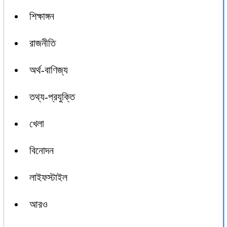
শিক্ষাঙ্গন
রাজনীতি
অর্থ-বাণিজ্য
তথ্য-প্রযুক্তি
খেলা
বিনোদন
লাইফস্টাইল
আরও