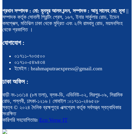
প্রধান সম্পাদক : মো: মুনসুর আলম চন্দন, সম্পাদক : আবু সালেহ মো: মূসা
||
সম্পাদক কর্তৃক সোনালী প্রিন্টিং প্রেস, ১৬৭, ইনার সার্কুলার রোড, ইডেন
কমপ্লেক্স, মতিঝিল ঢাকা থেকে মুদ্রিত এবং ২/সি রামবাবু রোড, ময়মনসিংহ
থেকে প্রকাশিত ।
যোগাযোগ :
০১৭১১-৭০৩৫০০
০১৭১০-৫৪৯৪৩৪
ইমেইল : brahmaputraexpress@gmail.com
ঢাকা অফিস :
বাড়ী নং-১৩/১৪ (৮ম তলা), ব্লক-ডি, এভিনিউ-০২, মিরপুর-০৯, সিরামিক
রোড, পল্লবী, ঢাৎকা-১২১৬। মোবাইল :০১৭১১-২৪৬৫২৮
স্বত্ব © ২০২৪ দৈনিক ব্রহ্মপুত্র এক্সপ্রেস কর্তৃক সর্বসত্ত্ব স্বত্বাধিকার
সংরক্ষিত
কারিগরি সহযোগিতায়ঃ
Eco Verse IT