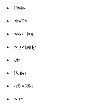
শিক্ষাঙ্গন
রাজনীতি
অর্থ-বাণিজ্য
তথ্য-প্রযুক্তি
খেলা
বিনোদন
লাইফস্টাইল
আরও