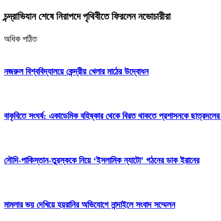
চন্দ্রাভিযান শেষে নিরাপদে পৃথিবীতে ফিরলেন নভোচারীরা
অধিক পঠিত
নজরুল বিশ্ববিদ্যালয়ে কেন্দ্রীয় খেলার মাঠের উদ্বোধন
বাকৃবিতে সংঘর্ষ: একাডেমিক বহিষ্কার থেকে বিরত থাকতে প্রশাসনকে ছাত্রদলের
সৌদি-পাকিস্তান-তুরস্ককে নিয়ে ‘ইসলামিক ন্যাটো’ গঠনের ডাক ইরানের
মামলার ভয় দেখিয়ে হয়রানির অভিযোগে নান্দাইলে সংবাদ সম্মেলন