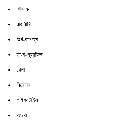
শিক্ষাঙ্গন
রাজনীতি
অর্থ-বাণিজ্য
তথ্য-প্রযুক্তি
খেলা
বিনোদন
লাইফস্টাইল
আরও