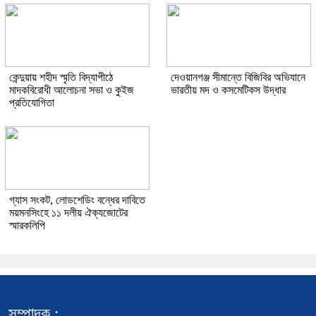
কেন্দুয়ায় শহীদ স্মৃতি বিদ্যাপীঠে
দেওয়ানগঞ্জ সীমান্তে বিজিবির অভিযানে
মাদকবিরোধী আলোচনা সভা ও কুইজ
ভারতীয় মদ ও কসমেটিকস উদ্ধার
প্রতিযোগিতা
গ্যাস সংকট, লোডশেডিং বন্ধের দাবিতে
ময়মনসিংহে ১১ দলীয় ঐক্যজোটের
স্মারকলিপি
সম্পাদক :