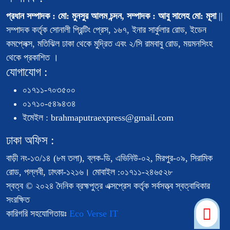
প্রধান সম্পাদক : মো: মুনসুর আলম চন্দন, সম্পাদক : আবু সালেহ মো: মূসা
||
সম্পাদক কর্তৃক সোনালী প্রিন্টিং প্রেস, ১৬৭, ইনার সার্কুলার রোড, ইডেন
কমপ্লেক্স, মতিঝিল ঢাকা থেকে মুদ্রিত এবং ২/সি রামবাবু রোড, ময়মনসিংহ
থেকে প্রকাশিত ।
যোগাযোগ :
০১৭১১-৭০৩৫০০
০১৭১০-৫৪৯৪৩৪
ইমেইল : brahmaputraexpress@gmail.com
ঢাকা অফিস :
বাড়ী নং-১৩/১৪ (৮ম তলা), ব্লক-ডি, এভিনিউ-০২, মিরপুর-০৯, সিরামিক
রোড, পল্লবী, ঢাৎকা-১২১৬। মোবাইল :০১৭১১-২৪৬৫২৮
স্বত্ব © ২০২৪ দৈনিক ব্রহ্মপুত্র এক্সপ্রেস কর্তৃক সর্বসত্ত্ব স্বত্বাধিকার
সংরক্ষিত
কারিগরি সহযোগিতায়ঃ
Eco Verse IT