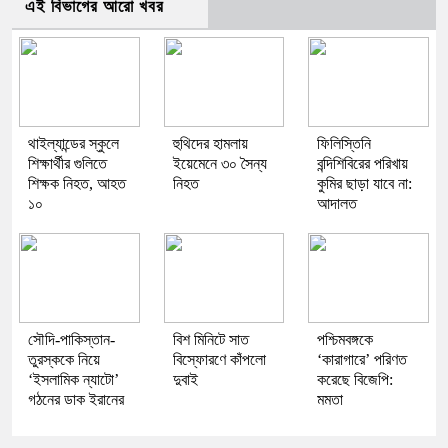
এই বিভাগের আরো খবর
থাইল্যান্ডের স্কুলে
হুথিদের হামলায়
ফিলিস্তিনি
শিক্ষার্থীর গুলিতে
ইয়েমেনে ৩০ সৈন্য
বন্দিশিবিরের পরিখায়
শিক্ষক নিহত, আহত
নিহত
কুমির ছাড়া যাবে না:
১০
আদালত
সৌদি-পাকিস্তান-
বিশ মিনিটে সাত
পশ্চিমবঙ্গকে
তুরস্ককে নিয়ে
বিস্ফোরণে কাঁপলো
‘কারাগারে’ পরিণত
‘ইসলামিক ন্যাটো’
দুবাই
করেছে বিজেপি:
গঠনের ডাক ইরানের
মমতা