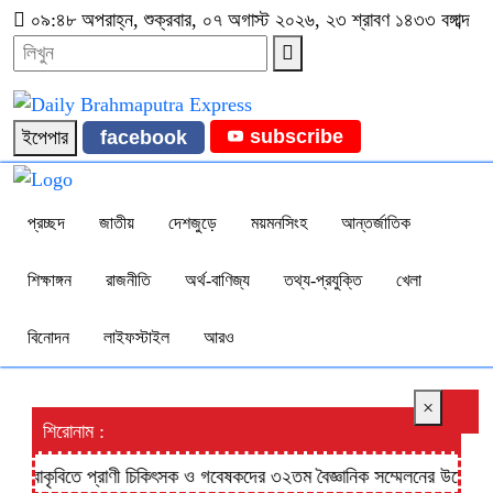
০৯:৪৮ অপরাহ্ন, শুক্রবার, ০৭ অগাস্ট ২০২৬, ২৩ শ্রাবণ ১৪৩৩ বঙ্গাব্দ
subscribe
ইপেপার
facebook
প্রচ্ছদ
জাতীয়
দেশজুড়ে
ময়মনসিংহ
আন্তর্জাতিক
শিক্ষাঙ্গন
রাজনীতি
অর্থ-বাণিজ্য
তথ্য-প্রযুক্তি
খেলা
বিনোদন
লাইফস্টাইল
আরও
×
শিরোনাম :
বাকৃবিতে প্রাণী চিকিৎসক ও গবেষকদের ৩২তম বৈজ্ঞানিক সম্মেলনের উদ্বোধন শন