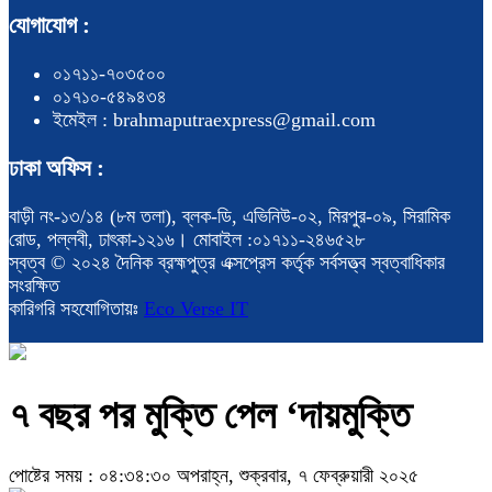
যোগাযোগ :
০১৭১১-৭০৩৫০০
০১৭১০-৫৪৯৪৩৪
ইমেইল : brahmaputraexpress@gmail.com
ঢাকা অফিস :
বাড়ী নং-১৩/১৪ (৮ম তলা), ব্লক-ডি, এভিনিউ-০২, মিরপুর-০৯, সিরামিক
রোড, পল্লবী, ঢাৎকা-১২১৬। মোবাইল :০১৭১১-২৪৬৫২৮
স্বত্ব © ২০২৪ দৈনিক ব্রহ্মপুত্র এক্সপ্রেস কর্তৃক সর্বসত্ত্ব স্বত্বাধিকার
সংরক্ষিত
কারিগরি সহযোগিতায়ঃ
Eco Verse IT
৭ বছর পর মুক্তি পেল ‘দায়মুক্তি
পোষ্টের সময় : ০৪:৩৪:৩০ অপরাহ্ন, শুক্রবার, ৭ ফেব্রুয়ারী ২০২৫