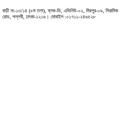
বাড়ী নং-১৩/১৪ (৮ম তলা), ব্লক-ডি, এভিনিউ-০২, মিরপুর-০৯, সিরামিক
রোড, পল্লবী, ঢাৎকা-১২১৬। মোবাইল :০১৭১১-২৪৬৫২৮