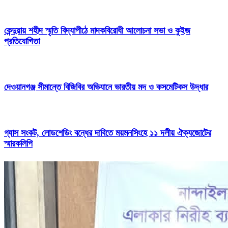
কেন্দুয়ায় শহীদ স্মৃতি বিদ্যাপীঠে মাদকবিরোধী আলোচনা সভা ও কুইজ
প্রতিযোগিতা
দেওয়ানগঞ্জ সীমান্তে বিজিবির অভিযানে ভারতীয় মদ ও কসমেটিকস উদ্ধার
গ্যাস সংকট, লোডশেডিং বন্ধের দাবিতে ময়মনসিংহে ১১ দলীয় ঐক্যজোটের
স্মারকলিপি