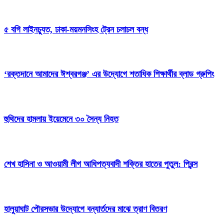
৫ বগি লাইনচ্যুত, ঢাকা-ময়মনসিংহ ট্রেন চলাচল বন্ধ
‘রক্তদানে আমাদের ঈশ্বরগঞ্জ’ এর উদ্যোগে শতাধিক শিক্ষার্থীর ব্লাড গ্রুপিং
হুথিদের হামলায় ইয়েমেনে ৩০ সৈন্য নিহত
শেখ হাসিনা ও আওয়ামী লীগ আধিপত্যবাদী শক্তির হাতের পুতুল: প্রিন্স
হালুয়াঘাট পৌরসভার উদ্যোগে বন্যার্তদের মাঝে ত্রাণ বিতরণ