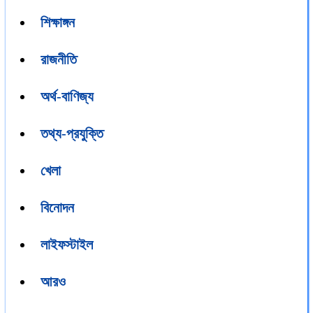
শিক্ষাঙ্গন
রাজনীতি
অর্থ-বাণিজ্য
তথ্য-প্রযুক্তি
খেলা
বিনোদন
লাইফস্টাইল
আরও