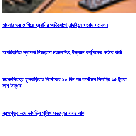
মামলার ভয় দেখিয়ে হয়রানির অভিযোগে নান্দাইলে সংবাদ সম্মেলন
অপরিকল্পিত স্থাপনা নিয়ন্ত্রণে ময়মনসিংহ উন্নয়ন কর্তৃপক্ষের কঠোর বার্তা
ময়মনসিংহের ফুলবাড়িয়ায় নিখোঁজের ১০ দিন পর কাস্টমস সিপাহির ১৫ টুকরা
লাশ উদ্ধার
ব্রহ্মপুত্র নদে ভাসছিল পুলিশ সদস্যের বাবার লাশ