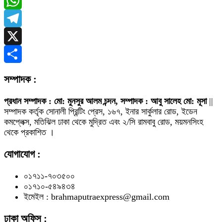
Messenger
WhatsApp
Telegram
X
Share
সম্পাদক :
প্রধান সম্পাদক : মো: মুনসুর আলম চন্দন, সম্পাদক : আবু সালেহ মো: মূসা
||
সম্পাদক কর্তৃক সোনালী প্রিন্টিং প্রেস, ১৬৭, ইনার সার্কুলার রোড, ইডেন
কমপ্লেক্স, মতিঝিল ঢাকা থেকে মুদ্রিত এবং ২/সি রামবাবু রোড, ময়মনসিংহ
থেকে প্রকাশিত ।
যোগাযোগ :
০১৭১১-৭০৩৫০০
০১৭১০-৫৪৯৪৩৪
ইমেইল : brahmaputraexpress@gmail.com
ঢাকা অফিস :