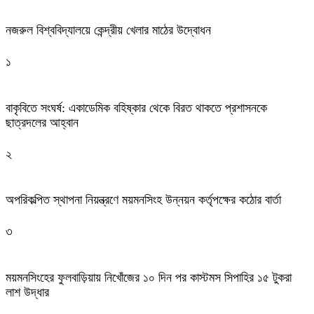
নজরুল বিশ্ববিদ্যালয়ে কেন্দ্রীয় খেলার মাঠের উদ্বোধন
১
বাকৃবিতে সংঘর্ষ: একাডেমিক বহিষ্কার থেকে বিরত থাকতে প্রশাসনকে
ছাত্রদলের আহ্বান
২
অপরিকল্পিত স্থাপনা নিয়ন্ত্রণে ময়মনসিংহ উন্নয়ন কর্তৃপক্ষের কঠোর বার্তা
৩
ময়মনসিংহের ফুলবাড়িয়ায় নিখোঁজের ১০ দিন পর কাস্টমস সিপাহির ১৫ টুকরা
লাশ উদ্ধার