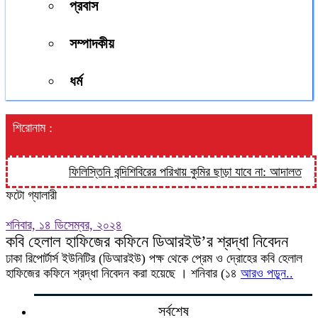
প্রবাস
সম্পাদকীয়
ধর্ম
শিরোনাম :
ফিলিস্তিনি বন্দিশিবিরের পরিখায় কুমির ছাড়া যাবে না: আদালত
শেখ
ফটো গ্যালারী
শনিবার, ১৪ ডিসেম্বর, ২০২৪
কবি হেলাল হাফিজের কফিনে ডিআরইউ’র শ্রদ্ধা নিবেদন
ঢাকা রিপোর্টার্স ইউনিটির (ডিআরইউ) পক্ষ থেকে প্রেম ও দ্রোহের কবি হেলাল
হাফিজের কফিনে শ্রদ্ধা নিবেদন করা হয়েছে । শনিবার (১৪
আরও পড়ুন..
সর্বশেষ