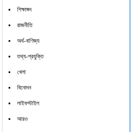
শিক্ষাঙ্গন
রাজনীতি
অর্থ-বাণিজ্য
তথ্য-প্রযুক্তি
খেলা
বিনোদন
লাইফস্টাইল
আরও