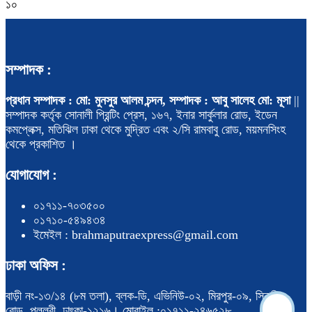
১০
সম্পাদক :
প্রধান সম্পাদক : মো: মুনসুর আলম চন্দন, সম্পাদক : আবু সালেহ মো: মূসা
||
সম্পাদক কর্তৃক সোনালী প্রিন্টিং প্রেস, ১৬৭, ইনার সার্কুলার রোড, ইডেন
কমপ্লেক্স, মতিঝিল ঢাকা থেকে মুদ্রিত এবং ২/সি রামবাবু রোড, ময়মনসিংহ
থেকে প্রকাশিত ।
যোগাযোগ :
০১৭১১-৭০৩৫০০
০১৭১০-৫৪৯৪৩৪
ইমেইল : brahmaputraexpress@gmail.com
ঢাকা অফিস :
বাড়ী নং-১৩/১৪ (৮ম তলা), ব্লক-ডি, এভিনিউ-০২, মিরপুর-০৯, সিরামিক
রোড, পল্লবী, ঢাৎকা-১২১৬। মোবাইল :০১৭১১-২৪৬৫২৮