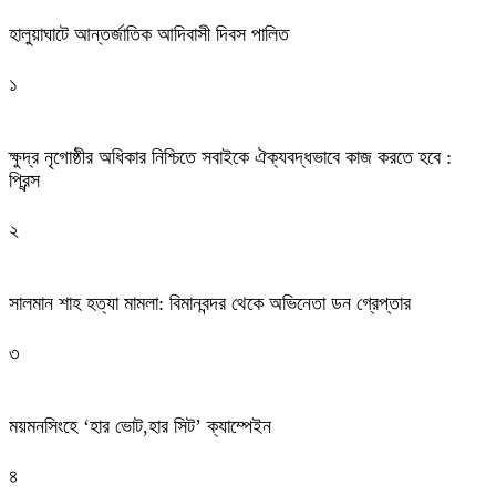
হালুয়াঘাটে আন্তর্জাতিক আদিবাসী দিবস পালিত
১
ক্ষুদ্র নৃগোষ্ঠীর অধিকার নিশ্চিতে সবাইকে ঐক্যবদ্ধভাবে কাজ করতে হবে :
প্রিন্স
২
সালমান শাহ হত্যা মামলা: বিমানবন্দর থেকে অভিনেতা ডন গ্রেপ্তার
৩
ময়মনসিংহে ‘হার ভোট,হার সিট’ ক্যাম্পেইন
৪