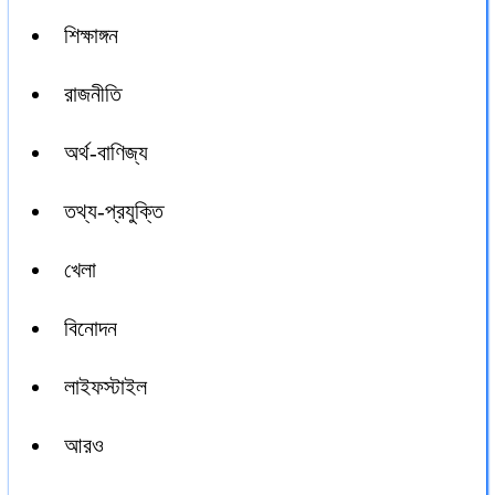
শিক্ষাঙ্গন
রাজনীতি
অর্থ-বাণিজ্য
তথ্য-প্রযুক্তি
খেলা
বিনোদন
লাইফস্টাইল
আরও