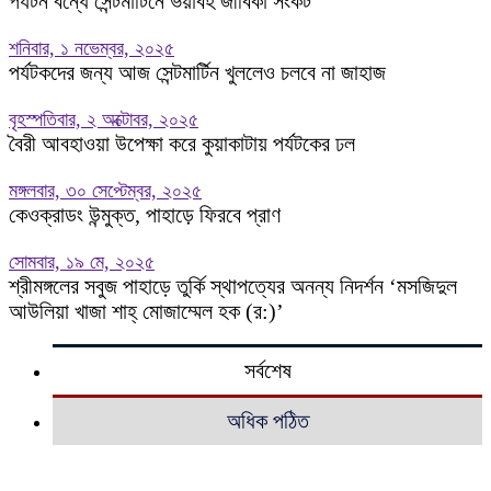
পর্যটন বন্ধে সেন্টমার্টিনে ভয়াবহ জীবিকা সংকট
শনিবার, ১ নভেম্বর, ২০২৫
পর্যটকদের জন্য আজ সেন্টমার্টিন খুললেও চলবে না জাহাজ
বৃহস্পতিবার, ২ অক্টোবর, ২০২৫
বৈরী আবহাওয়া উপেক্ষা করে কুয়াকাটায় পর্যটকের ঢল
মঙ্গলবার, ৩০ সেপ্টেম্বর, ২০২৫
কেওক্রাডং উন্মুক্ত, পাহাড়ে ফিরবে প্রাণ
সোমবার, ১৯ মে, ২০২৫
শ্রীমঙ্গলের সবুজ পাহাড়ে তুর্কি স্থাপত্যের অনন্য নিদর্শন ‘মসজিদুল
আউলিয়া খাজা শাহ্‌ মোজাম্মেল হক (র:)’
সর্বশেষ
অধিক পঠিত