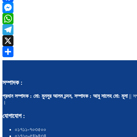
Facebook
Messenger
WhatsApp
Telegram
X
Share
সম্পাদক :
প্রধান সম্পাদক : মো: মুনসুর আলম চন্দন, সম্পাদক : আবু সালেহ মো: মূসা
|| সম
।
যোগাযোগ :
০১৭১১-৭০৩৫০০
০১৭১০-৫৪৯৪৩৪