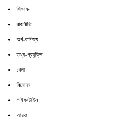
শিক্ষাঙ্গন
রাজনীতি
অর্থ-বাণিজ্য
তথ্য-প্রযুক্তি
খেলা
বিনোদন
লাইফস্টাইল
আরও