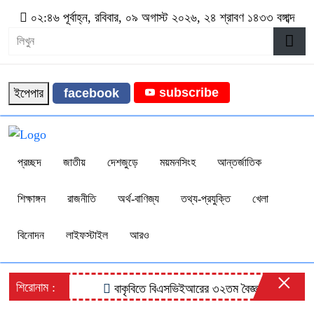
০২:৪৬ পূর্বাহ্ন, রবিবার, ০৯ অগাস্ট ২০২৬, ২৪ শ্রাবণ ১৪৩৩ বঙ্গাব্দ
subscribe
ইপেপার
facebook
প্রচ্ছদ
জাতীয়
দেশজুড়ে
ময়মনসিংহ
আন্তর্জাতিক
শিক্ষাঙ্গন
রাজনীতি
অর্থ-বাণিজ্য
তথ্য-প্রযুক্তি
খেলা
বিনোদন
লাইফস্টাইল
আরও
×
শিরোনাম :
বাকৃবিতে বিএসভিইআরের ৩২তম বৈজ্ঞানিক সম্মেলনের