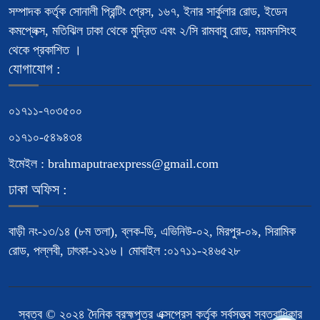
সম্পাদক কর্তৃক সোনালী প্রিন্টিং প্রেস, ১৬৭, ইনার সার্কুলার রোড, ইডেন
কমপ্লেক্স, মতিঝিল ঢাকা থেকে মুদ্রিত এবং ২/সি রামবাবু রোড, ময়মনসিংহ
থেকে প্রকাশিত ।
যোগাযোগ :
০১৭১১-৭০৩৫০০
০১৭১০-৫৪৯৪৩৪
ইমেইল : brahmaputraexpress@gmail.com
ঢাকা অফিস :
বাড়ী নং-১৩/১৪ (৮ম তলা), ব্লক-ডি, এভিনিউ-০২, মিরপুর-০৯, সিরামিক
রোড, পল্লবী, ঢাৎকা-১২১৬। মোবাইল :০১৭১১-২৪৬৫২৮
স্বত্ব © ২০২৪ দৈনিক ব্রহ্মপুত্র এক্সপ্রেস কর্তৃক সর্বসত্ত্ব স্বত্বাধিকার