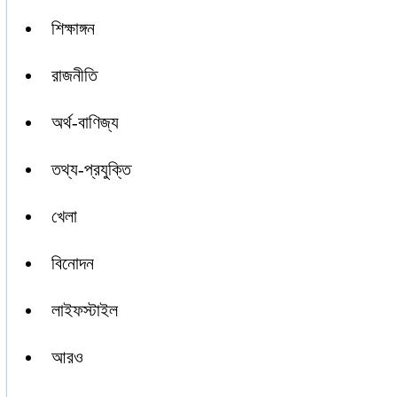
শিক্ষাঙ্গন
রাজনীতি
অর্থ-বাণিজ্য
তথ্য-প্রযুক্তি
খেলা
বিনোদন
লাইফস্টাইল
আরও