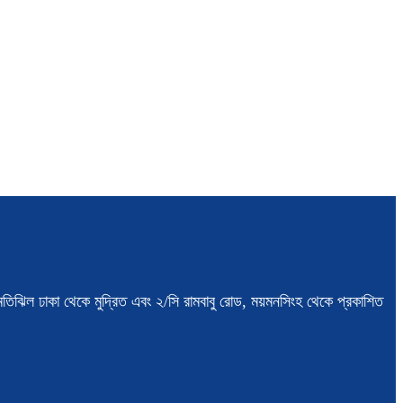
স, মতিঝিল ঢাকা থেকে মুদ্রিত এবং ২/সি রামবাবু রোড, ময়মনসিংহ থেকে প্রকাশিত