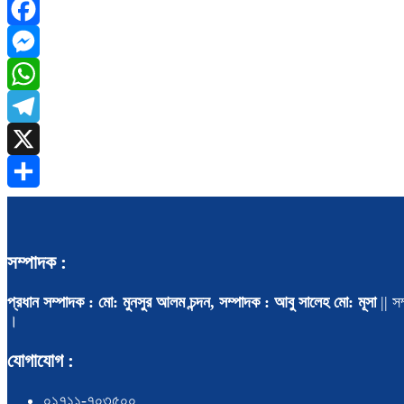
Facebook
Messenger
WhatsApp
Telegram
X
Share
সম্পাদক :
প্রধান সম্পাদক : মো: মুনসুর আলম চন্দন, সম্পাদক : আবু সালেহ মো: মূসা
|| সম
।
যোগাযোগ :
০১৭১১-৭০৩৫০০