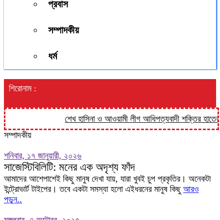
প্রবাস
সম্পাদকীয়
ধর্ম
শিরোনাম :
শেখ হাসিনা ও আওয়ামী লীগ আধিপত্যবাদী শক্তির হাতের পুতুল
সম্পাদকীয়
শনিবার, ১৭ জানুয়ারী, ২০২৬
সাজেস্টিবিলিটি: মনের এক অদৃশ্য ফাঁদ
আমাদের আশেপাশেই কিছু মানুষ দেখা যায়, যারা খুবই চুপ প্রকৃতির। অনেকটা
ইন্ট্রোভার্ট টাইপের। তবে একটা সমস্যা হলো এইধরনের মানুষ কিছু
আরও
পড়ুন..