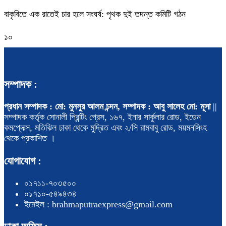
বাকৃবিতে এক রাতেই চার হলে সংঘর্ষ: পৃথক দুই তদন্ত কমিটি গঠন
১০
সম্পাদক :
প্রধান সম্পাদক : মো: মুনসুর আলম চন্দন, সম্পাদক : আবু সালেহ মো: মূসা
||
সম্পাদক কর্তৃক সোনালী প্রিন্টিং প্রেস, ১৬৭, ইনার সার্কুলার রোড, ইডেন
কমপ্লেক্স, মতিঝিল ঢাকা থেকে মুদ্রিত এবং ২/সি রামবাবু রোড, ময়মনসিংহ
থেকে প্রকাশিত ।
যোগাযোগ :
০১৭১১-৭০৩৫০০
০১৭১০-৫৪৯৪৩৪
ইমেইল : brahmaputraexpress@gmail.com