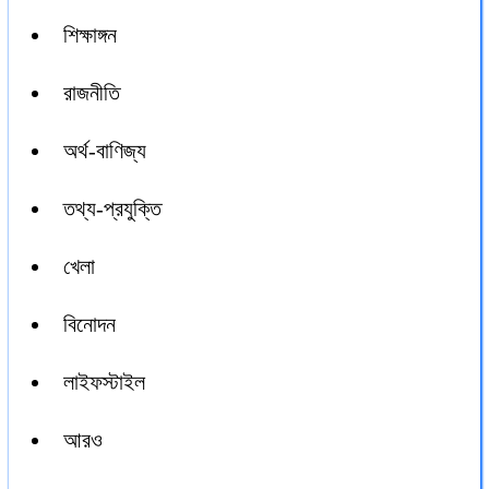
শিক্ষাঙ্গন
রাজনীতি
অর্থ-বাণিজ্য
তথ্য-প্রযুক্তি
খেলা
বিনোদন
লাইফস্টাইল
আরও