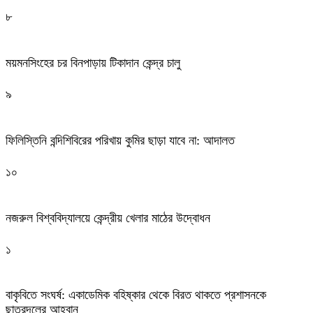
৮
ময়মনসিংহের চর বিনপাড়ায় টিকাদান কেন্দ্র চালু
৯
ফিলিস্তিনি বন্দিশিবিরের পরিখায় কুমির ছাড়া যাবে না: আদালত
১০
নজরুল বিশ্ববিদ্যালয়ে কেন্দ্রীয় খেলার মাঠের উদ্বোধন
১
বাকৃবিতে সংঘর্ষ: একাডেমিক বহিষ্কার থেকে বিরত থাকতে প্রশাসনকে
ছাত্রদলের আহ্বান