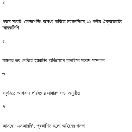
৪
গ্যাস সংকট, লোডশেডিং বন্ধের দাবিতে ময়মনসিংহে ১১ দলীয় ঐক্যজোটের
স্মারকলিপি
৫
মামলার ভয় দেখিয়ে হয়রানির অভিযোগে নান্দাইলে সংবাদ সম্মেলন
৬
বাকৃবিতে অফিসার পরিষদের সাধারণ সভা অনুষ্ঠিত
৭
আসছে ‘এসআরবি’, প্রকাশিত হলো আইনের খসড়া