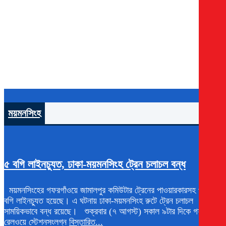
মাঠে হাতাহাতি: আর্জেন্টিনার আচরণ তদন্ত করবে ফিফা
বিশ্বকাপ জিতে যে বিশ্বরেকর্ড গড়ল স্পেন
ময়মনসিংহ
আরও
৫ বগি লাইনচ্যুত, ঢাকা-ময়মনসিংহ ট্রেন চলাচল বন্ধ
ময়মনসিংহের গফরগাঁওয়ে জামালপুর কমিউটার ট্রেনের পাওয়ারকারসহ পাঁচটি
বগি লাইনচ্যুত হয়েছে। এ ঘটনায় ঢাকা-ময়মনসিংহ রুটে ট্রেন চলাচল
সাময়িকভাবে বন্ধ রয়েছে। শুক্রবার (৭ আগস্ট) সকাল ৯টার দিকে গফরগাঁও
রেলওয়ে স্টেশনসংলগ্ন
বিস্তারিত...