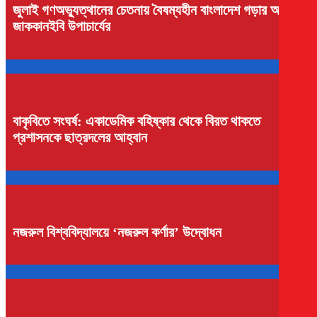
জুলাই গণঅভ্যুত্থানের চেতনায় বৈষম্যহীন বাংলাদেশ গড়ার আহ্বান
জাককানইবি উপাচার্যের
বাকৃবিতে সংঘর্ষ: একাডেমিক বহিষ্কার থেকে বিরত থাকতে
প্রশাসনকে ছাত্রদলের আহ্বান
নজরুল বিশ্ববিদ্যালয়ে ‘নজরুল কর্ণার’ উদ্বোধন