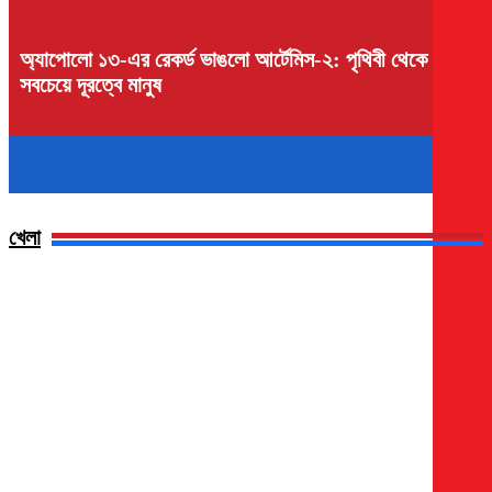
অ্যাপোলো ১৩-এর রেকর্ড ভাঙলো আর্টেমিস-২: পৃথিবী থেকে
সবচেয়ে দূরত্বে মানুষ
খেলা
সাফ চ্যাম্পিয়নশিপে বাংলাদেশের গ্রুপে শ্রীলঙ্কা-ভুটান, ফিরতে পারে
নেপাল
কলকাতায় ভারতের বিপক্ষে ম্যাচ খেলবে ব্রাজিল