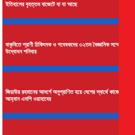
ইতিহাসের বৃহত্তম বাজেটে যা যা আছে
বাকৃবিতে প্রাণী চিকিৎসক ও গবেষকদের ৩২তম বৈজ্ঞানিক সম্মেলনের
উদ্বোধন শনিবার
জিয়াউর রহমানের আদর্শে অনুপ্রাণিত হয়ে দেশের স্বার্থে কাজের
আহ্বান এমপি ওয়াহাবের