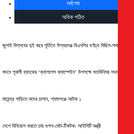
সর্বশেষ
অধিক পঠিত
জুলাই বিপ্লবের দুই বছর পূর্তিতে ঈশ্বরগঞ্জ বিএনপির বর্ণাঢ্য মিছিল-সমাবেশ
মদনে পূবালী ব্যাংকের ‘ক্যাশলেস ক্যাম্পেইন’ উপলক্ষে মতবিনিময় সভা
মাহেন্দ্র গাড়িতে মদের চালান, শ্যামগঞ্জে আটক ১
দেশে বিনিয়োগ করতে চায় গুগল-মেটা-টিকটক: আইসিটি মন্ত্রী