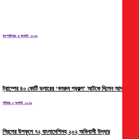
পুতুল: প্রিন্স
বৃহস্পতিবার, ৬ অগাস্ট, ২০২৬
গ্যাস সংকট, লোডশেডিং বন্ধের দাবিতে ময়মনসিংহে ১১
দলীয় ঐক্যজোটের স্মারকলিপি
ট্রাম্পের ৪০ কোটি ডলারের ‘বলরুম প্রকল্প’ আটকে দিলেন আদালত
শনিবার, ৮ অগাস্ট, ২০২৬
গ্রিসের উপকূলে ৭২ বাংলাদেশিসহ ২০২ অভিবাসী উদ্ধার