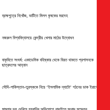
ব্রহ্মপুত্রে নিখোঁজ, ভাটিতে মিলল কৃষকের মরদেহ
নজরুল বিশ্ববিদ্যালয়ে কেন্দ্রীয় খেলার মাঠের উদ্বোধন
বাকৃবিতে সংঘর্ষ: একাডেমিক বহিষ্কার থেকে বিরত থাকতে প্রশাসনকে
ছাত্রদলের আহ্বান
সৌদি-পাকিস্তান-তুরস্ককে নিয়ে ‘ইসলামিক ন্যাটো’ গঠনের ডাক ইরানের
মামলার ভয় দেখিয়ে হয়রানির অভিযোগে নান্দাইলে সংবাদ সম্মেলন