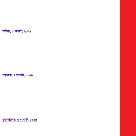
মন্ত্রী
শনিবার, ৮ অগাস্ট, ২০২৬
‘কিসের হাসিনা, তার চেহারা কী দেখা গেছে?’
শুক্রবার, ৭ অগাস্ট, ২০২৬
৫ বগি লাইনচ্যুত, ঢাকা-ময়মনসিংহ ট্রেন চলাচল বন্ধ
বৃহস্পতিবার, ৬ অগাস্ট, ২০২৬
শেখ হাসিনা ও আওয়ামী লীগ আধিপত্যবাদী শক্তির হাতের