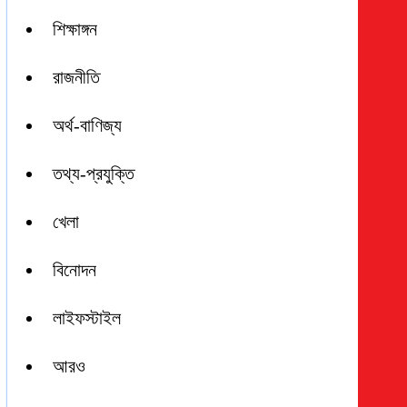
শিক্ষাঙ্গন
রাজনীতি
অর্থ-বাণিজ্য
তথ্য-প্রযুক্তি
খেলা
বিনোদন
লাইফস্টাইল
আরও