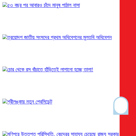
৫৩ বছর পর আবারও চাঁদে মানুষ পাঠাল নাসা
ত্রয়োদশ জাতীয় সংসদের প্রথম অধিবেশনের মুলতবি অধিবেশন
চোর থেকে রস বাঁচাতে হাঁড়িতেই লাগানো হচ্ছে তালা!
শ্রীলঙ্কার নতুন প্রেসিডেন্ট