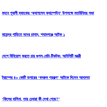
মদনে পূবালী ব্যাংকের ‘ক্যাশলেস ক্যাম্পেইন’ উপলক্ষে মতবিনিময় সভা
মাহেন্দ্র গাড়িতে মদের চালান, শ্যামগঞ্জে আটক ১
দেশে বিনিয়োগ করতে চায় গুগল-মেটা-টিকটক: আইসিটি মন্ত্রী
ট্রাম্পের ৪০ কোটি ডলারের ‘বলরুম প্রকল্প’ আটকে দিলেন আদালত
‘কিসের হাসিনা, তার চেহারা কী দেখা গেছে?’