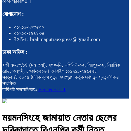
থেকে প্রকাশিত ।
যোগাযোগ :
০১৭১১-৭০৩৫০০
০১৭১০-৫৪৯৪৩৪
ইমেইল : brahmaputraexpress@gmail.com
ঢাকা অফিস :
বাড়ী নং-১৩/১৪ (৮ম তলা), ব্লক-ডি, এভিনিউ-০২, মিরপুর-০৯, সিরামিক
রোড, পল্লবী, ঢাৎকা-১২১৬। মোবাইল :০১৭১১-২৪৬৫২৮
স্বত্ব © ২০২৪ দৈনিক ব্রহ্মপুত্র এক্সপ্রেস কর্তৃক সর্বসত্ত্ব স্বত্বাধিকার
সংরক্ষিত
কারিগরি সহযোগিতায়ঃ
Eco Verse IT
ময়মনসিংহে জামায়াত নেতার ছেলের
ছুরিকাঘাতে বিএনপির কর্মী নিহত