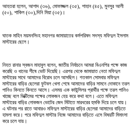
আহতরা হলেন, আশাদ (৩৬), মোফাজ্জল (৩৫), শাহান (৪৫), মুনসুর আলী
(৫০), শাকিল (৩০),দিনি মিয়া (৩৫)।
ঘাতক মাহিন ময়মনসিংহ মহানগর জামায়াতের কর্মপরিষদ সদস্য মফিদুল ইসলাম
মাস্টারের ছেলে।
নিহত রানার স্বজন মাহাবুল বলেন, জাতীয় নির্বাচনে আমরা বিএনপির পক্ষে কাজ
করেছি ও ধানের শীষে ভোট দিয়েছি। এরপর থেকে জামায়াত নেতা মফিদুল
মাস্টারের সাথে আমাদের বিরোধ চলে আসছিল। গতকাল সোমবার মফিদুল
মাস্টারের বাড়ির ছেলেরা ফুটবল খেলা শেষে আমাদের বাড়ির সামনে দোকানে তরল
পানিও কিনতে কিনতে আসে। এসময় এক কাউন্সিলর প্রার্থীর পক্ষে তরল পানিও
খাচ্ছে বলে ভিক্টিমের পক্ষের লোকজন হেয় করে কথা বলে। এতে মফিদুল
মাস্টারের বাড়ির লোকজন ভোটের জেদ মিটাতে মারধরের হুমকি দিয়ে চলে যায়।
এ ঘটনার পর রাতে আবারও মফিদুল মাস্টারের বাড়ির ছেলেরা আমাদের বাড়িতে
হামলা করে। পরে মফিদুল মাস্টার নিজে আমাদের বাড়িতে এসে বিষয়টি মিমাংসা
করে চলে যায়।