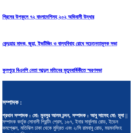
গ্রিসের উপকূলে ৭২ বাংলাদেশিসহ ২০২ অভিবাসী উদ্ধার
কেন্দুয়ায় মাদক, জুয়া, ইভটিজিং ও বাল্যবিবাহ রোধে সচেতনতামূলক সভা
ফুলপুরে বিএনপি নেতা আব্দুল মতিনের মৃত্যুবার্ষিকীতে স্মরণসভা
সম্পাদক :
প্রধান সম্পাদক : মো: মুনসুর আলম চন্দন, সম্পাদক : আবু সালেহ মো: মূসা
||
সম্পাদক কর্তৃক সোনালী প্রিন্টিং প্রেস, ১৬৭, ইনার সার্কুলার রোড, ইডেন
কমপ্লেক্স, মতিঝিল ঢাকা থেকে মুদ্রিত এবং ২/সি রামবাবু রোড, ময়মনসিংহ