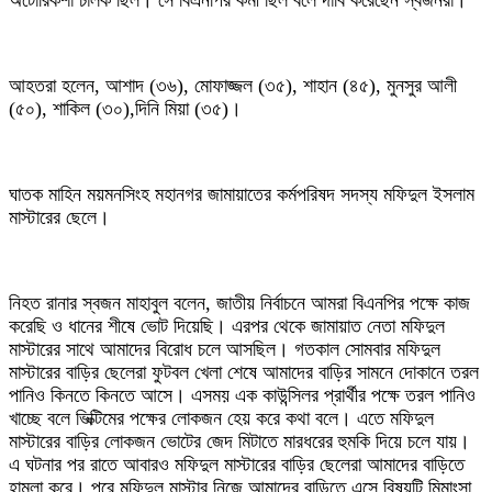
অটোরিকশা চালক ছিল। সে বিএনপির কর্মী ছিল বলে দাবি করেছেন স্বজনরা।
আহতরা হলেন, আশাদ (৩৬), মোফাজ্জল (৩৫), শাহান (৪৫), মুনসুর আলী
(৫০), শাকিল (৩০),দিনি মিয়া (৩৫)।
ঘাতক মাহিন ময়মনসিংহ মহানগর জামায়াতের কর্মপরিষদ সদস্য মফিদুল ইসলাম
মাস্টারের ছেলে।
নিহত রানার স্বজন মাহাবুল বলেন, জাতীয় নির্বাচনে আমরা বিএনপির পক্ষে কাজ
করেছি ও ধানের শীষে ভোট দিয়েছি। এরপর থেকে জামায়াত নেতা মফিদুল
মাস্টারের সাথে আমাদের বিরোধ চলে আসছিল। গতকাল সোমবার মফিদুল
মাস্টারের বাড়ির ছেলেরা ফুটবল খেলা শেষে আমাদের বাড়ির সামনে দোকানে তরল
পানিও কিনতে কিনতে আসে। এসময় এক কাউন্সিলর প্রার্থীর পক্ষে তরল পানিও
খাচ্ছে বলে ভিক্টিমের পক্ষের লোকজন হেয় করে কথা বলে। এতে মফিদুল
মাস্টারের বাড়ির লোকজন ভোটের জেদ মিটাতে মারধরের হুমকি দিয়ে চলে যায়।
এ ঘটনার পর রাতে আবারও মফিদুল মাস্টারের বাড়ির ছেলেরা আমাদের বাড়িতে
হামলা করে। পরে মফিদুল মাস্টার নিজে আমাদের বাড়িতে এসে বিষয়টি মিমাংসা