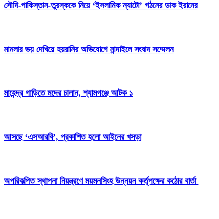
সৌদি-পাকিস্তান-তুরস্ককে নিয়ে ‘ইসলামিক ন্যাটো’ গঠনের ডাক ইরানের
মামলার ভয় দেখিয়ে হয়রানির অভিযোগে নান্দাইলে সংবাদ সম্মেলন
মাহেন্দ্র গাড়িতে মদের চালান, শ্যামগঞ্জে আটক ১
আসছে ‘এসআরবি’, প্রকাশিত হলো আইনের খসড়া
অপরিকল্পিত স্থাপনা নিয়ন্ত্রণে ময়মনসিংহ উন্নয়ন কর্তৃপক্ষের কঠোর বার্তা