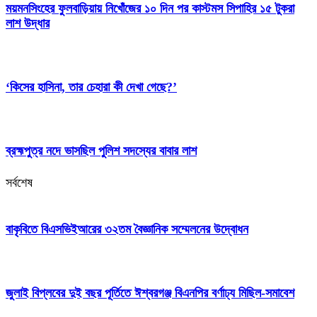
ময়মনসিংহের ফুলবাড়িয়ায় নিখোঁজের ১০ দিন পর কাস্টমস সিপাহির ১৫ টুকরা
লাশ উদ্ধার
‘কিসের হাসিনা, তার চেহারা কী দেখা গেছে?’
ব্রহ্মপুত্র নদে ভাসছিল পুলিশ সদস্যের বাবার লাশ
সর্বশেষ
বাকৃবিতে বিএসভিইআরের ৩২তম বৈজ্ঞানিক সম্মেলনের উদ্বোধন
জুলাই বিপ্লবের দুই বছর পূর্তিতে ঈশ্বরগঞ্জ বিএনপির বর্ণাঢ্য মিছিল-সমাবেশ