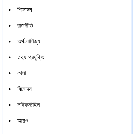
শিক্ষাঙ্গন
রাজনীতি
অর্থ-বাণিজ্য
তথ্য-প্রযুক্তি
খেলা
বিনোদন
লাইফস্টাইল
আরও