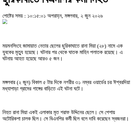
পোষ্টের সময় : ১০:১৫:০১ অপরাহ্ন, মঙ্গলবার, ২ জুন ২০২৬
ময়মনসিংহে জামায়াত নেতার ছেলের ছুরিকাঘাতে রানা মিয়া (২৮) নামে এক
যুবকের মৃত্যু হয়েছে। ঘটনার পর থেকে ঘাতক মাহিন পলাতক রয়েছে। এ
ঘটনায় আহত হয়েছে আরও ৫ জন।
মঙ্গলবার (২ জুন) বিকাল ৫ টার দিকে নগরীর ৩১ নম্বর ওয়ার্ডের চর ঈশ্বরদিয়া
মধ্যাপাড়া গ্রামের গাঙ্গের বাড়িতে এই ঘটনা ঘটে।
নিহত রানা মিয়া একই এলাকার মৃত শরাফ উদ্দিনের ছেলে। সে পেশায়
অটোরিকশা চালক ছিল। সে বিএনপির কর্মী ছিল বলে দাবি করেছেন স্বজনরা।