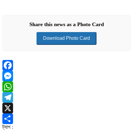
Share this news as a Photo Card
Download Photo Card
Facebook
Messenger
WhatsApp
Telegram
X
ট্যাগ :
Share