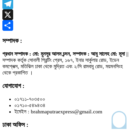
WhatsApp
Telegram
X
Share
সম্পাদক :
প্রধান সম্পাদক : মো: মুনসুর আলম চন্দন, সম্পাদক : আবু সালেহ মো: মূসা
||
সম্পাদক কর্তৃক সোনালী প্রিন্টিং প্রেস, ১৬৭, ইনার সার্কুলার রোড, ইডেন
কমপ্লেক্স, মতিঝিল ঢাকা থেকে মুদ্রিত এবং ২/সি রামবাবু রোড, ময়মনসিংহ
থেকে প্রকাশিত ।
যোগাযোগ :
০১৭১১-৭০৩৫০০
০১৭১০-৫৪৯৪৩৪
ইমেইল : brahmaputraexpress@gmail.com
ঢাকা অফিস :