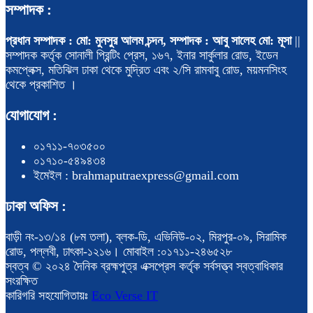
সম্পাদক :
প্রধান সম্পাদক : মো: মুনসুর আলম চন্দন, সম্পাদক : আবু সালেহ মো: মূসা
||
সম্পাদক কর্তৃক সোনালী প্রিন্টিং প্রেস, ১৬৭, ইনার সার্কুলার রোড, ইডেন
কমপ্লেক্স, মতিঝিল ঢাকা থেকে মুদ্রিত এবং ২/সি রামবাবু রোড, ময়মনসিংহ
থেকে প্রকাশিত ।
যোগাযোগ :
০১৭১১-৭০৩৫০০
০১৭১০-৫৪৯৪৩৪
ইমেইল : brahmaputraexpress@gmail.com
ঢাকা অফিস :
বাড়ী নং-১৩/১৪ (৮ম তলা), ব্লক-ডি, এভিনিউ-০২, মিরপুর-০৯, সিরামিক
রোড, পল্লবী, ঢাৎকা-১২১৬। মোবাইল :০১৭১১-২৪৬৫২৮
স্বত্ব © ২০২৪ দৈনিক ব্রহ্মপুত্র এক্সপ্রেস কর্তৃক সর্বসত্ত্ব স্বত্বাধিকার
সংরক্ষিত
কারিগরি সহযোগিতায়ঃ
Eco Verse IT