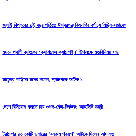
জুলাই বিপ্লবের দুই বছর পূর্তিতে ঈশ্বরগঞ্জ বিএনপির বর্ণাঢ্য মিছিল-সমাবেশ
মদনে পূবালী ব্যাংকের ‘ক্যাশলেস ক্যাম্পেইন’ উপলক্ষে মতবিনিময় সভা
মাহেন্দ্র গাড়িতে মদের চালান, শ্যামগঞ্জে আটক ১
দেশে বিনিয়োগ করতে চায় গুগল-মেটা-টিকটক: আইসিটি মন্ত্রী
ট্রাম্পের ৪০ কোটি ডলারের ‘বলরুম প্রকল্প’ আটকে দিলেন আদালত