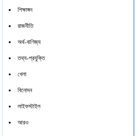
শিক্ষাঙ্গন
রাজনীতি
অর্থ-বাণিজ্য
তথ্য-প্রযুক্তি
খেলা
বিনোদন
লাইফস্টাইল
আরও