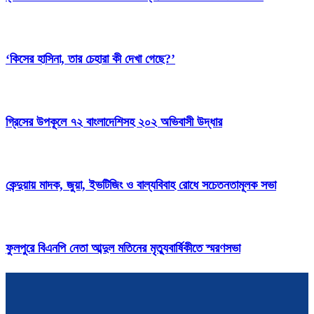
‘কিসের হাসিনা, তার চেহারা কী দেখা গেছে?’
গ্রিসের উপকূলে ৭২ বাংলাদেশিসহ ২০২ অভিবাসী উদ্ধার
কেন্দুয়ায় মাদক, জুয়া, ইভটিজিং ও বাল্যবিবাহ রোধে সচেতনতামূলক সভা
ফুলপুরে বিএনপি নেতা আব্দুল মতিনের মৃত্যুবার্ষিকীতে স্মরণসভা