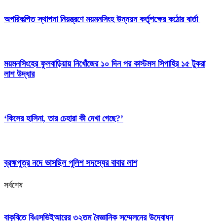
অপরিকল্পিত স্থাপনা নিয়ন্ত্রণে ময়মনসিংহ উন্নয়ন কর্তৃপক্ষের কঠোর বার্তা
ময়মনসিংহের ফুলবাড়িয়ায় নিখোঁজের ১০ দিন পর কাস্টমস সিপাহির ১৫ টুকরা
লাশ উদ্ধার
‘কিসের হাসিনা, তার চেহারা কী দেখা গেছে?’
ব্রহ্মপুত্র নদে ভাসছিল পুলিশ সদস্যের বাবার লাশ
সর্বশেষ
বাকৃবিতে বিএসভিইআরের ৩২তম বৈজ্ঞানিক সম্মেলনের উদ্বোধন