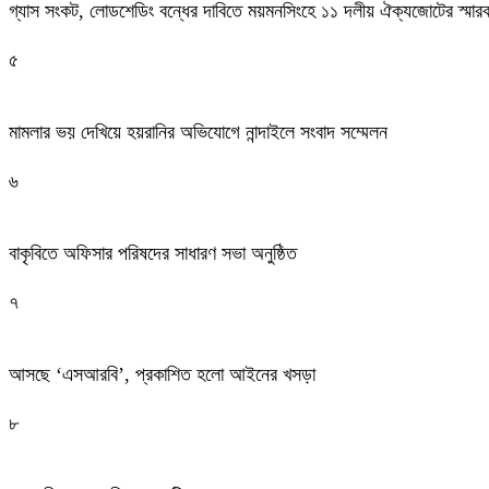
গ্যাস সংকট, লোডশেডিং বন্ধের দাবিতে ময়মনসিংহে ১১ দলীয় ঐক্যজোটের স্মার
৫
মামলার ভয় দেখিয়ে হয়রানির অভিযোগে নান্দাইলে সংবাদ সম্মেলন
৬
বাকৃবিতে অফিসার পরিষদের সাধারণ সভা অনুষ্ঠিত
৭
আসছে ‘এসআরবি’, প্রকাশিত হলো আইনের খসড়া
৮