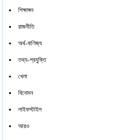
শিক্ষাঙ্গন
রাজনীতি
অর্থ-বাণিজ্য
তথ্য-প্রযুক্তি
খেলা
বিনোদন
লাইফস্টাইল
আরও